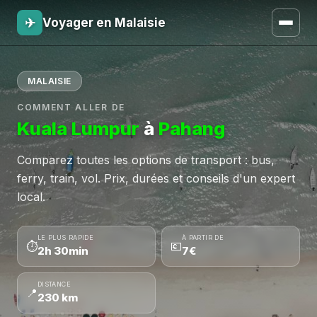
✈
Voyager en Malaisie
MALAISIE
COMMENT ALLER DE
Kuala Lumpur
à
Pahang
Comparez toutes les options de transport : bus,
ferry, train, vol. Prix, durées et conseils d'un expert
local.
LE PLUS RAPIDE
À PARTIR DE
⏱
💶
2h 30min
7€
DISTANCE
📍
230 km