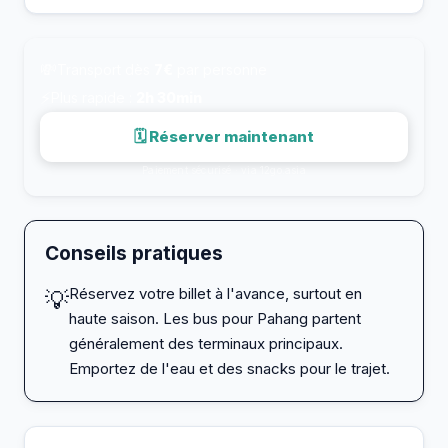
💸
Transport dès
7€
par personne
⚡
Plus rapide :
2h 30min
🗓 Réserver maintenant
Paiement sécurisé · via 12go.asia
Conseils pratiques
Réservez votre billet à l'avance, surtout en
💡
haute saison. Les bus pour Pahang partent
généralement des terminaux principaux.
Emportez de l'eau et des snacks pour le trajet.