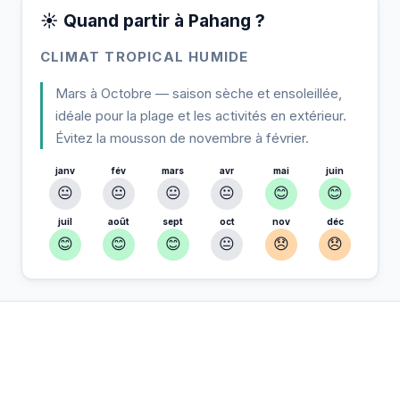
☀️ Quand partir à Pahang ?
CLIMAT TROPICAL HUMIDE
Mars à Octobre — saison sèche et ensoleillée,
idéale pour la plage et les activités en extérieur.
Évitez la mousson de novembre à février.
janv
fév
mars
avr
mai
juin
😐
😐
😐
😐
😊
😊
juil
août
sept
oct
nov
déc
😊
😊
😊
😐
😞
😞
À Pahang — Planifiez votre séjour
📍
Hébergement, activités et bons plans sélectionnés pour vous