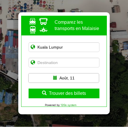
Comparez les
transports en Malaisie
Août, 11
Trouver des billets
Powered by
12Go system