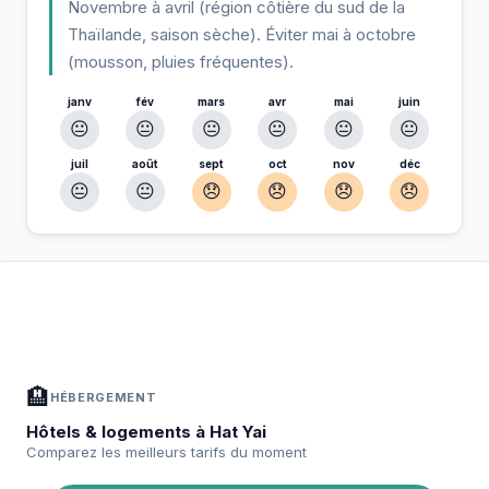
Novembre à avril (région côtière du sud de la
Thaïlande, saison sèche). Éviter mai à octobre
(mousson, pluies fréquentes).
janv
fév
mars
avr
mai
juin
😐
😐
😐
😐
😐
😐
juil
août
sept
oct
nov
déc
😐
😐
😞
😞
😞
😞
À Hat Yai — Planifiez votre séjour
📍
Hébergement, activités et bons plans sélectionnés pour vous
🏨
HÉBERGEMENT
Hôtels & logements à Hat Yai
Comparez les meilleurs tarifs du moment