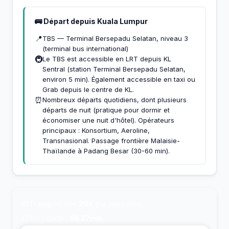
🚌 Départ depuis Kuala Lumpur
📍
TBS — Terminal Bersepadu Selatan, niveau 3
(terminal bus international)
🚇
Le TBS est accessible en LRT depuis KL
Sentral (station Terminal Bersepadu Selatan,
environ 5 min). Également accessible en taxi ou
Grab depuis le centre de KL.
⏰
Nombreux départs quotidiens, dont plusieurs
départs de nuit (pratique pour dormir et
économiser une nuit d'hôtel). Opérateurs
principaux : Konsortium, Aeroline,
Transnasional. Passage frontière Malaisie-
Thaïlande à Padang Besar (30-60 min).
💸
Transport dès
20€
par personne
⚡
Plus rapide :
6h 27min