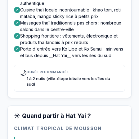
authentique
Cuisine thaï locale incontournable : khao tom, roti
✓
mataba, mango sticky rice à petits prix
Massages thaï traditionnels pas chers : nombreux
✓
salons dans le centre-ville
Shopping frontière : vêtements, électronique et
✓
produits thaïlandais à prix réduits
Porte d'entrée vers Ko Lipe et Ko Samui : minivans
✓
et bus depuis __Hat Yai__ vers les îles du sud
🌙
DURÉE RECOMMANDÉE
1 à 2 nuits (ville-étape idéale vers les îles du
sud)
☀️ Quand partir à Hat Yai ?
CLIMAT TROPICAL DE MOUSSON