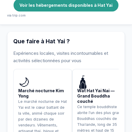
Voir les hébergements disponibles à Hat Yai
via trip.com
Que faire à Hat Yai ?
Expériences locales, visites incontournables et
activités sélectionnées pour vous
INCONTOURNABLE
🌙
🛕
Marché nocturne Kim
Wat Hat Yai Nai —
Yong
Grand Bouddha
couché
Le marché nocturne de Hat
Ce temple bouddhiste
Yai est le cœur battant de
abrite l'un des plus grands
la ville, animé chaque soir
Bouddhas couchés de
par des dizaines de
Thaïlande, long de 35
vendeurs. Vêtements,
mètres et haut de 15
artisanat thaï, bijoux et