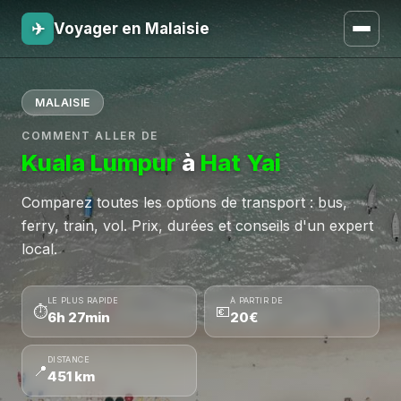
✈
Voyager en Malaisie
MALAISIE
COMMENT ALLER DE
Kuala Lumpur
à
Hat Yai
Comparez toutes les options de transport : bus,
ferry, train, vol. Prix, durées et conseils d'un expert
local.
LE PLUS RAPIDE
À PARTIR DE
⏱
💶
6h 27min
20€
DISTANCE
📍
451 km