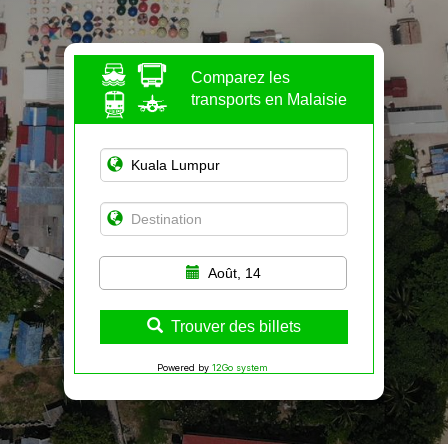
Comparez les
transports en Malaisie
Août, 14
Trouver des billets
Powered by
12Go system