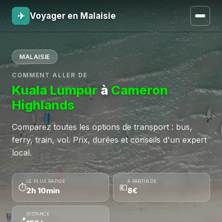
✈
Voyager en Malaisie
MALAISIE
COMMENT ALLER DE
Kuala Lumpur
à
Cameron
Highlands
Comparez toutes les options de transport : bus,
ferry, train, vol. Prix, durées et conseils d'un expert
local.
LE PLUS RAPIDE
À PARTIR DE
⏱
💶
2h 10min
8€
DISTANCE
📍