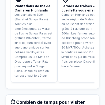
Plantations de thé de
Fermes de fraises —
Cameron Highlands
cueillette vous-même
Les plantations BOH
Cameron Highlands est la
(Bharat et Sungai Palas)
seule région de Malaisie
sont les plus
où poussent des fraises
emblématiques. La visite
grâce à l'altitude de 1
de l'usine Sungai Palas est
500m. Les fermes autour
gratuite (9h-16h30, fermé
de Brinchang proposent la
lundi et jours fériés) avec
cueillette pour environ 15-
vue panoramique sur les
20 MYR/100g. Achetez de
collines verdoyantes.
la confiture maison (10-15
Comptez 30-45 MYR en
MYR) et du jus de fraise
Grab depuis Tanah Rata
frais sur place. Disponible
pour rejoindre Sungai
toute l'année.
Palas. Un thé au café en
terrasse vaut le détour.
⏱️ Combien de temps pour visiter