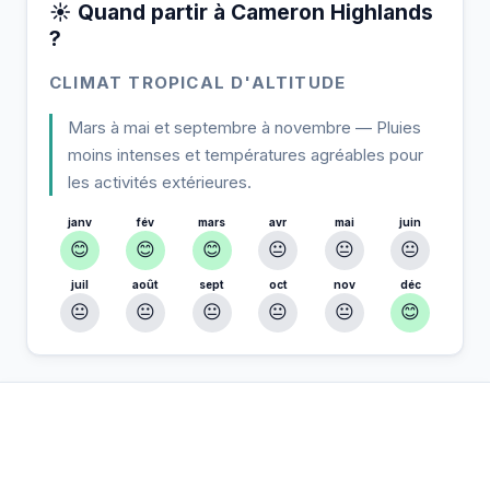
☀️ Quand partir à Cameron Highlands
?
CLIMAT TROPICAL D'ALTITUDE
Mars à mai et septembre à novembre — Pluies
moins intenses et températures agréables pour
les activités extérieures.
janv
fév
mars
avr
mai
juin
😊
😊
😊
😐
😐
😐
juil
août
sept
oct
nov
déc
😐
😐
😐
😐
😐
😊
À Cameron Highlands — Planifiez votre
📍
séjour
Hébergement, activités et bons plans sélectionnés pour vous