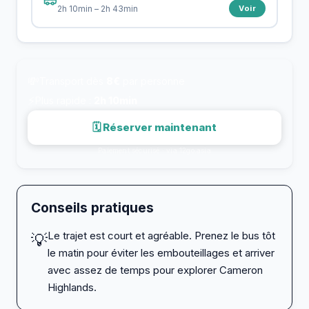
Voir
2h 10min – 2h 43min
💸
Transport dès
8€
par personne
⚡
Plus rapide :
2h 10min
🗓 Réserver maintenant
Paiement sécurisé · via 12go.asia
Conseils pratiques
Le trajet est court et agréable. Prenez le bus tôt
💡
le matin pour éviter les embouteillages et arriver
avec assez de temps pour explorer Cameron
Highlands.