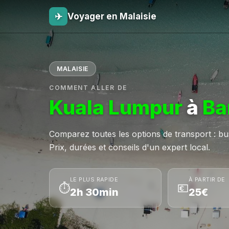
✈
Voyager en Malaisie
MALAISIE
COMMENT ALLER DE
Kuala Lumpur
à
Ba
Comparez toutes les options de transport : bus,
Prix, durées et conseils d'un expert local.
LE PLUS RAPIDE
À PARTIR DE
⏱
💶
2h 30min
25€