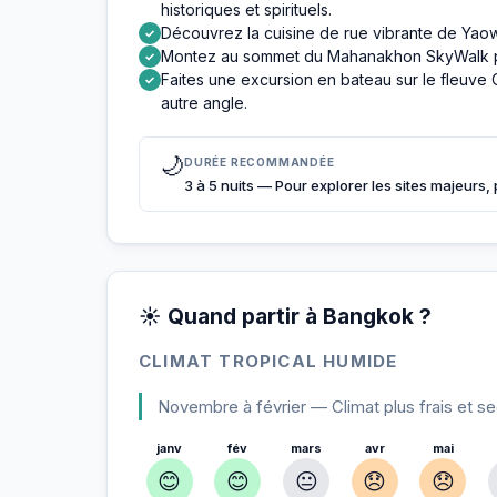
historiques et spirituels.
Découvrez la cuisine de rue vibrante de Yao
✓
Montez au sommet du Mahanakhon SkyWalk pou
✓
Faites une excursion en bateau sur le fleuve 
✓
autre angle.
🌙
DURÉE RECOMMANDÉE
3 à 5 nuits — Pour explorer les sites majeurs,
☀️ Quand partir à Bangkok ?
CLIMAT TROPICAL HUMIDE
Novembre à février — Climat plus frais et sec,
janv
fév
mars
avr
mai
😊
😊
😐
😞
😞