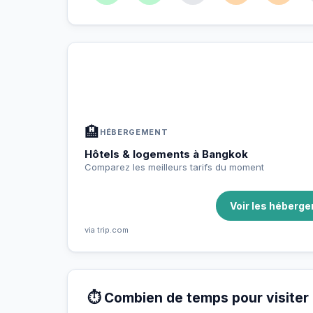
À Bangkok — Planifiez votre séjou
📍
Hébergement, activités et bons plans sélectio
🏨
HÉBERGEMENT
Hôtels & logements à Bangkok
Comparez les meilleurs tarifs du moment
Voir les héberg
via trip.com
⏱️ Combien de temps pour visiter