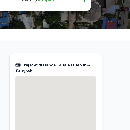
Powered by
12Go system
🗺️ Trajet et distance : Kuala Lumpur →
Bangkok