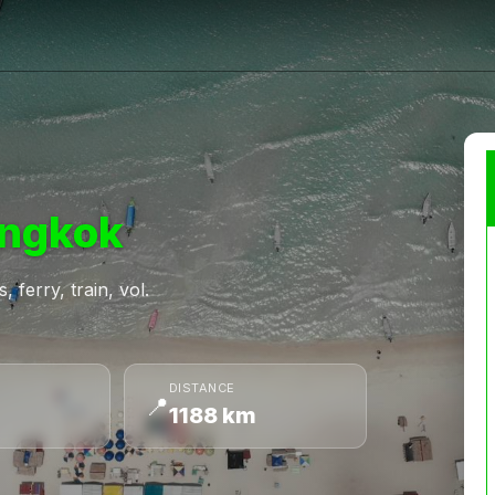
ngkok
 ferry, train, vol.
DISTANCE
📍
1188 km