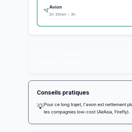
Avion
2h 30min – 3h
💸
Transport dès
25€
par personne
⚡
Plus rapide :
2h 30min
Conseils pratiques
Pour ce long trajet, l'avion est nettement 
💡
les compagnies low-cost (AirAsia, Firefly).