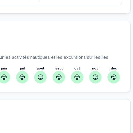
les activités nautiques et les excursions sur les îles.
juin
juil
août
sept
oct
nov
déc
😊
😊
😊
😊
😊
😊
😊
nnés pour vous