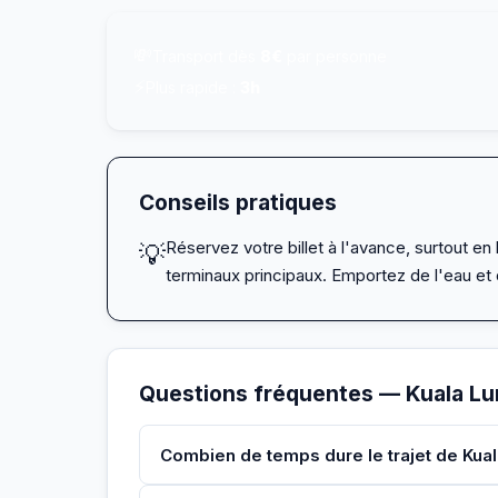
💸
Transport dès
8€
par personne
⚡
Plus rapide :
3h
Conseils pratiques
Réservez votre billet à l'avance, surtout 
💡
terminaux principaux. Emportez de l'eau et 
Questions fréquentes — Kuala L
Combien de temps dure le trajet de Kua