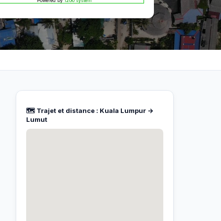
Powered by
12Go system
🗺️ Trajet et distance : Kuala Lumpur →
Lumut