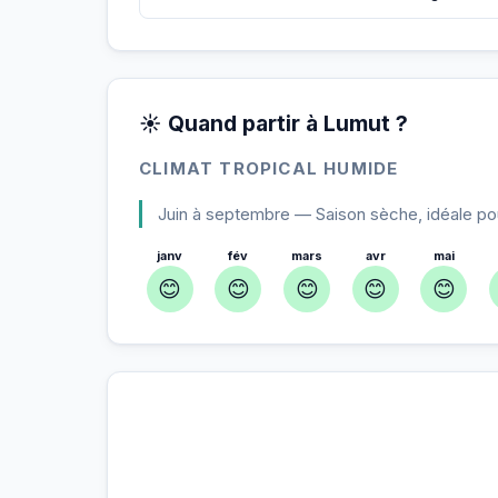
☀️ Quand partir à Lumut ?
CLIMAT TROPICAL HUMIDE
Juin à septembre — Saison sèche, idéale pour 
janv
fév
mars
avr
mai
😊
😊
😊
😊
😊
À Lumut — Planifiez votre séjour
📍
Hébergement, activités et bons plans sélectio