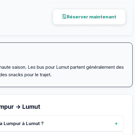
🗓 Réserver maintenant
Paiement sécurisé · via 12go.asia
en haute saison. Les bus pour Lumut partent généralement des
des snacks pour le trajet.
umpur → Lumut
+
la Lumpur à Lumut ?