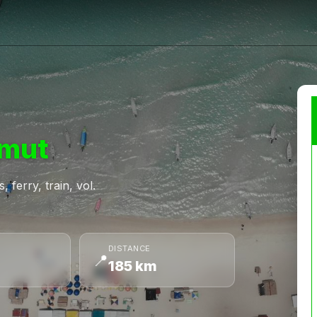
mut
 ferry, train, vol.
DISTANCE
📍
185 km