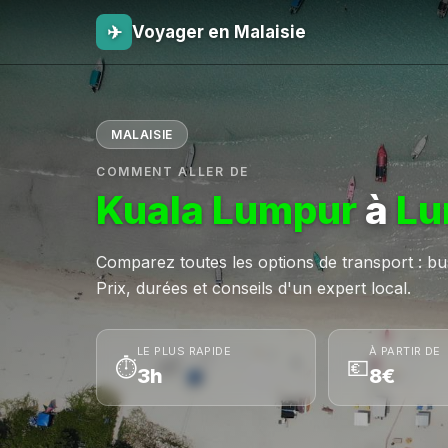
✈
Voyager en Malaisie
MALAISIE
COMMENT ALLER DE
Kuala Lumpur
à
Lu
Comparez toutes les options de transport : bus,
Prix, durées et conseils d'un expert local.
LE PLUS RAPIDE
À PARTIR DE
⏱
💶
3h
8€