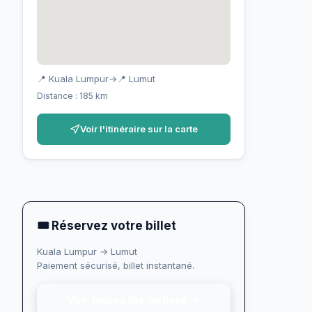
📍 Kuala Lumpur
→
📍 Lumut
Distance : 185 km
Voir l'itinéraire sur la carte
🎟 Réservez votre billet
Kuala Lumpur → Lumut
Paiement sécurisé, billet instantané.
Voir toutes les options →