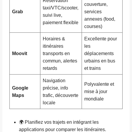
Réservation
couverture,
taxi/VTC/scooter,
Grab
services
suivi live,
annexes (food,
paiement flexible
courses)
Horaires &
Excellente pour
itinéraires
les
Moovit
transports en
déplacements
commun, alertes
urbains en bus
retards
et trains
Navigation
Polyvalente et
Google
précise, info
mise à jour
Maps
trafic, découverte
mondiale
locale
🌍 Planifiez vos trajets en intégrant les
applications pour comparer les itinéraires.