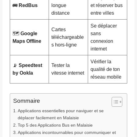
🚌
RedBus
longue
et réserver bus
distance
entre villes
Se déplacer
Cartes
🗺️
Google
sans
téléchargeable
Maps Offline
connexion
s hors-ligne
internet
Vérifier la
📡
Speedtest
Tester la
qualité de ton
by Ookla
vitesse internet
réseau mobile
Sommaire
Applications essentielles pour naviguer et se
déplacer facilement en Malaisie
Top 5 des Applications Bus en Malaisie
Applications incontournables pour communiquer et