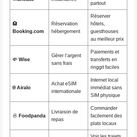
partout
Réserver
🏨
Réservation
hôtels,
Booking.com
hébergement
guesthouses
au meilleur prix
Paiements et
Gérer l’argent
💸
Wise
transferts en
sans frais
ringgit faciles
Internet local
Achat eSIM
🌐
Airalo
immédiat sans
internationale
SIM physique
Commander
Livraison de
🍜
Foodpanda
facilement des
repas
plats locaux
Voir les trajets