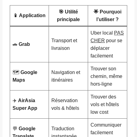
🎯 Utilité
🌟 Pourquoi
📱 Application
principale
l’utiliser ?
Uber local
PAS
Transport et
CHER
pour se
🚗
Grab
livraison
déplacer
facilement
Trouver son
🗺️
Google
Navigation et
chemin, même
Maps
itinéraires
hors-ligne
Trouver des
✈️
AirAsia
Réservation
vols et hôtels
Super App
vols & hôtels
low cost
Communiquer
💬
Google
Traduction
facilement
Translate
instantanée