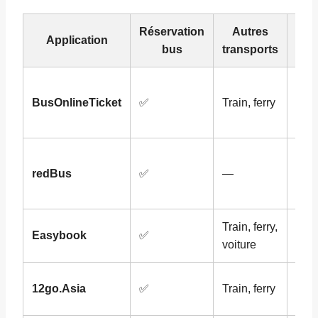
Réservation
Autres
Application
Fon
bus
transports
QR 
BusOnlineTicket
✅
Train, ferry
pro
fidél
M‑ti
redBus
✅
—
cas
pro
Train, ferry,
E‑wa
Easybook
✅
voiture
cas
Com
12go.Asia
✅
Train, ferry
mult