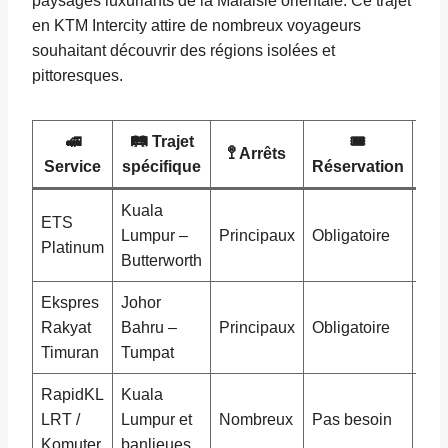
paysages luxuriants de la Malaisie orientale. Ce trajet
en KTM Intercity attire de nombreux voyageurs
souhaitant découvrir des régions isolées et
pittoresques.
🚅
🛤️ Trajet
🎟️
🚏 Arrêts
😊
Service
spécifique
Réservation
Kuala
Siè
ETS
Lumpur –
Principaux
Obligatoire
spa
Platinum
Butterworth
cli
Ekspres
Johor
Cou
Rakyat
Bahru –
Principaux
Obligatoire
vent
Timuran
Tumpat
RapidKL
Kuala
Bas
LRT /
Lumpur et
Nombreux
Pas besoin
pra
Komuter
banlieues