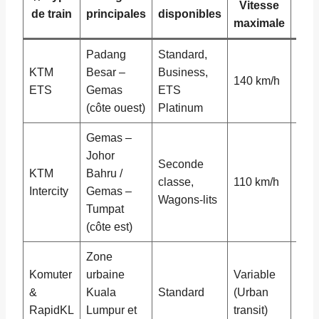
Vitesse
de train
principales
disponibles
à
maximale
Padang
Standard,
Rest
KTM
Besar –
Business,
140 km/h
légè
ETS
Gemas
ETS
clim
(côte ouest)
Platinum
Gemas –
Johor
Seconde
Ven
KTM
Bahru /
classe,
110 km/h
amb
Intercity
Gemas –
Wagons-lits
couc
Tumpat
(côte est)
Zone
Komuter
urbaine
Variable
Usa
&
Kuala
Standard
(Urban
quot
RapidKL
Lumpur et
transit)
clim