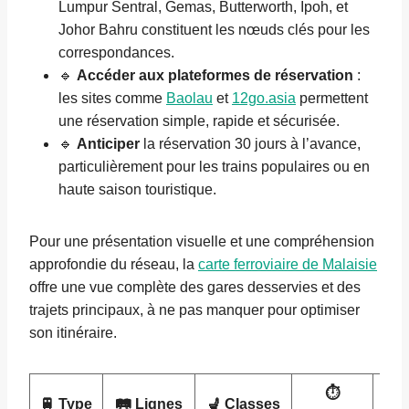
Lumpur Sentral, Gemas, Butterworth, Ipoh, et
Johor Bahru constituent les nœuds clés pour les
correspondances.
🔹
Accéder aux plateformes de réservation
:
les sites comme
Baolau
et
12go.asia
permettent
une réservation simple, rapide et sécurisée.
🔹
Anticiper
la réservation 30 jours à l’avance,
particulièrement pour les trains populaires ou en
haute saison touristique.
Pour une présentation visuelle et une compréhension
approfondie du réseau, la
carte ferroviaire de Malaisie
offre une vue complète des gares desservies et des
trajets principaux, à ne pas manquer pour optimiser
son itinéraire.
⏱️
🚆 Type
🛤️ Lignes
💺 Classes
🍽️