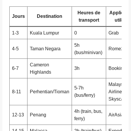
Heures de
Applicati
Jours
Destination
transport
utile 📱
1-3
Kuala Lumpur
0
Grab
5h
4-5
Taman Negara
Rome2Rio
(bus/minivan)
Cameron
6-7
3h
Booking.c
Highlands
Malaysia
5-7h
8-11
Perhentian/Tioman
Airlines,
(bus/ferry)
Skyscanne
4h (train, bus,
12-13
Penang
AirAsia
ferry)
14-15
Malacca
2h (train/bus)
Expedia