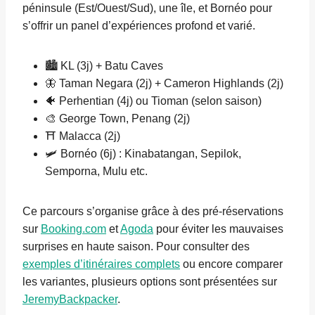
péninsule (Est/Ouest/Sud), une île, et Bornéo pour
s’offrir un panel d’expériences profond et varié.
🏙️ KL (3j) + Batu Caves
🦋 Taman Negara (2j) + Cameron Highlands (2j)
🐠 Perhentian (4j) ou Tioman (selon saison)
🎨 George Town, Penang (2j)
⛩️ Malacca (2j)
🛩️ Bornéo (6j) : Kinabatangan, Sepilok,
Semporna, Mulu etc.
Ce parcours s’organise grâce à des pré-réservations
sur
Booking.com
et
Agoda
pour éviter les mauvaises
surprises en haute saison. Pour consulter des
exemples d’itinéraires complets
ou encore comparer
les variantes, plusieurs options sont présentées sur
JeremyBackpacker
.