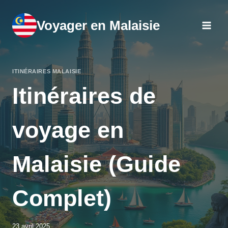
Aller
au
Voyager en Malaisie
contenu
ITINÉRAIRES MALAISIE
Itinéraires de
voyage en
Malaisie (Guide
Complet)
23 avril 2025