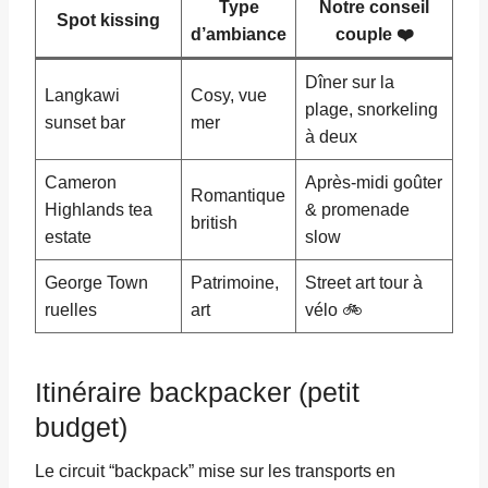
Type
Notre conseil
Spot kissing
d’ambiance
couple ❤️
Dîner sur la
Langkawi
Cosy, vue
plage, snorkeling
sunset bar
mer
à deux
Cameron
Après-midi goûter
Romantique
Highlands tea
& promenade
british
estate
slow
George Town
Patrimoine,
Street art tour à
ruelles
art
vélo 🚲
Itinéraire backpacker (petit
budget)
Le circuit “backpack” mise sur les transports en