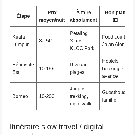
Prix
À faire
Bon plan
Étape
moyen/nuit
absolument
💵
Petaling
Kuala
Food court
8-15€
Street,
Lumpur
Jalan Alor
KLCC Park
Hostels
Péninsule
Bivouac
10-18€
booking en
Est
plages
avance
Jungle
Guesthouse
Bornéo
10-20€
trekking,
famille
night walk
Itinéraire slow travel / digital