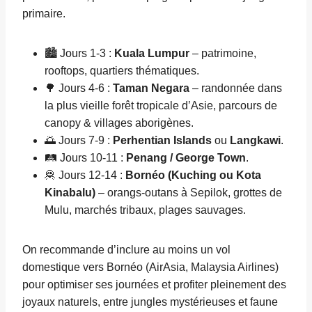
primaire.
🏙️ Jours 1-3 :
Kuala Lumpur
– patrimoine,
rooftops, quartiers thématiques.
🌳 Jours 4-6 :
Taman Negara
– randonnée dans
la plus vieille forêt tropicale d’Asie, parcours de
canopy & villages aborigènes.
🌅 Jours 7-9 :
Perhentian Islands
ou
Langkawi
.
🛤️ Jours 10-11 :
Penang / George Town
.
🦧 Jours 12-14 :
Bornéo (Kuching ou Kota
Kinabalu)
– orangs-outans à Sepilok, grottes de
Mulu, marchés tribaux, plages sauvages.
On recommande d’inclure au moins un vol
domestique vers Bornéo (AirAsia, Malaysia Airlines)
pour optimiser ses journées et profiter pleinement des
joyaux naturels, entre jungles mystérieuses et faune