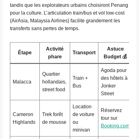
tandis que les explorateurs urbains choisiront Penang
pour la culture. L’articulation train/bus et vol low-cost
(AirAsia, Malaysia Airlines) facilite grandement les
transferts sans pertes de temps.
Activité
Astuce
Étape
Transport
phare
Budget 💰
Agoda pour
Quartier
Train +
des hôtels à
Malacca
hollandais,
Bus
Jonker
street food
Street
Location
Réservez
Cameron
Trek forêt
de voiture
tour sur
Highlands
de mousse
ou
Booking.com
minivan