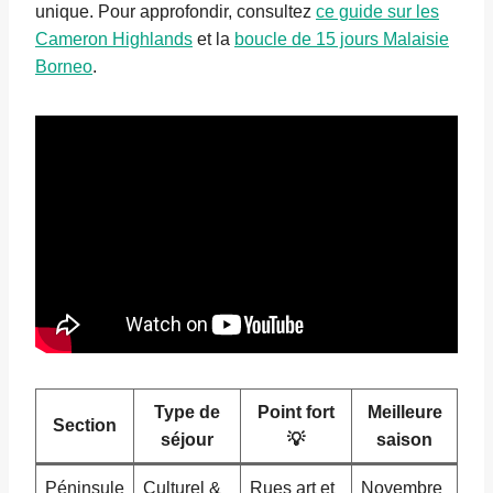
unique. Pour approfondir, consultez
ce guide sur les
Cameron Highlands
et la
boucle de 15 jours Malaisie
Borneo
.
Type de
Point fort
Meilleure
Section
séjour
💡
saison
Péninsule
Culturel &
Rues art et
Novembre