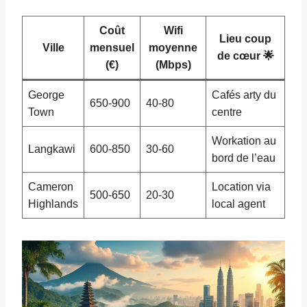
Coût
Wifi
Lieu coup
Ville
mensuel
moyenne
de cœur 🌟
(€)
(Mbps)
George
Cafés arty du
650-900
40-80
Town
centre
Workation au
Langkawi
600-850
30-60
bord de l’eau
Cameron
Location via
500-650
20-30
Highlands
local agent