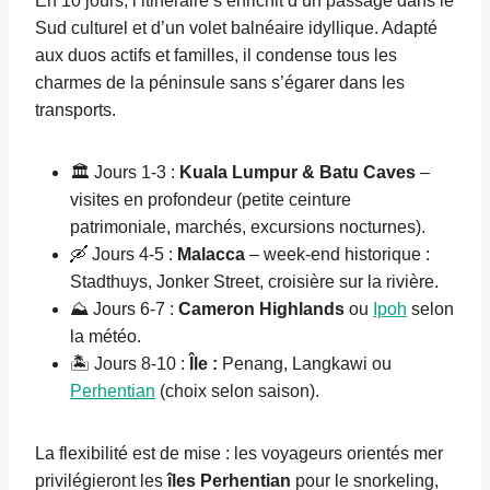
En 10 jours, l’itinéraire s’enrichit d’un passage dans le
Sud culturel et d’un volet balnéaire idyllique. Adapté
aux duos actifs et familles, il condense tous les
charmes de la péninsule sans s’égarer dans les
transports.
🏛️ Jours 1-3 :
Kuala Lumpur & Batu Caves
–
visites en profondeur (petite ceinture
patrimoniale, marchés, excursions nocturnes).
🛶 Jours 4-5 :
Malacca
– week-end historique :
Stadthuys, Jonker Street, croisière sur la rivière.
⛰️ Jours 6-7 :
Cameron Highlands
ou
Ipoh
selon
la météo.
🏝️ Jours 8-10 :
Île :
Penang, Langkawi ou
Perhentian
(choix selon saison).
La flexibilité est de mise : les voyageurs orientés mer
privilégieront les
îles Perhentian
pour le snorkeling,