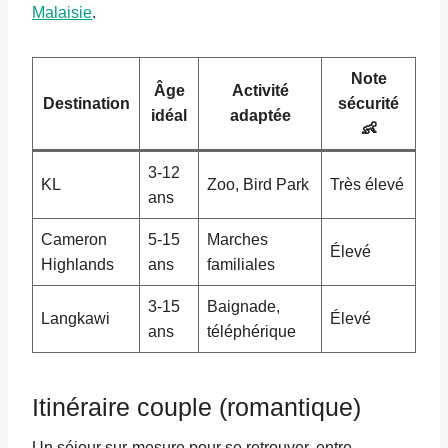
Malaisie
.
Note
Âge
Activité
Destination
sécurité
idéal
adaptée
👶
3-12
KL
Zoo, Bird Park
Très élevé
ans
Cameron
5-15
Marches
Élevé
Highlands
ans
familiales
3-15
Baignade,
Langkawi
Élevé
ans
téléphérique
Itinéraire couple (romantique)
Un séjour sur-mesure pour se retrouver, entre