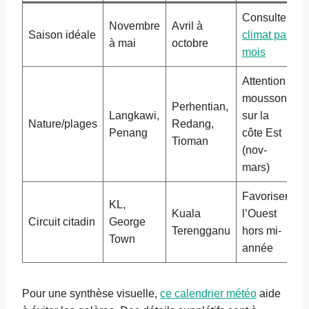
Consultez
Novembre
Avril à
Saison idéale
climat par
à mai
octobre
mois
Attention
mousson
Perhentian,
Langkawi,
sur la
Nature/plages
Redang,
Penang
côte Est
Tioman
(nov-
mars)
Favoriser
KL,
Kuala
l’Ouest
Circuit citadin
George
Terengganu
hors mi-
Town
année
Pour une synthèse visuelle,
ce calendrier météo
aide