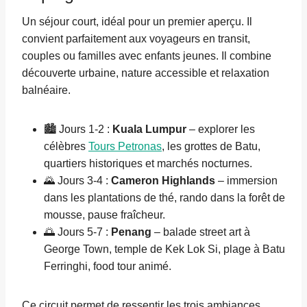
Un séjour court, idéal pour un premier aperçu. Il
convient parfaitement aux voyageurs en transit,
couples ou familles avec enfants jeunes. Il combine
découverte urbaine, nature accessible et relaxation
balnéaire.
🏙️ Jours 1-2 :
Kuala Lumpur
– explorer les
célèbres
Tours Petronas
, les grottes de Batu,
quartiers historiques et marchés nocturnes.
🌄 Jours 3-4 :
Cameron Highlands
– immersion
dans les plantations de thé, rando dans la forêt de
mousse, pause fraîcheur.
🌅 Jours 5-7 :
Penang
– balade street art à
George Town, temple de Kek Lok Si, plage à Batu
Ferringhi, food tour animé.
Ce circuit permet de ressentir les trois ambiances