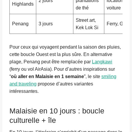
2 jours
plantations
location de
Highlands
de thé
voiture
Street art,
Penang
3 jours
Ferry, Grab
Kek Lok Si
Pour ceux qui voyagent pendant la saison des pluies,
cette boucle Ouest est la plus sûre. En alternative
plage, Penang peut être remplacée par
Langkawi
(ferry ou vol AirAsia). Pour d’autres inspirations sur
“
où aller en Malaisie en 1 semaine
”, le site
smiling
and traveling
propose d’autres variantes
intéressantes.
Malaisie en 10 jours : boucle
culturelle + île