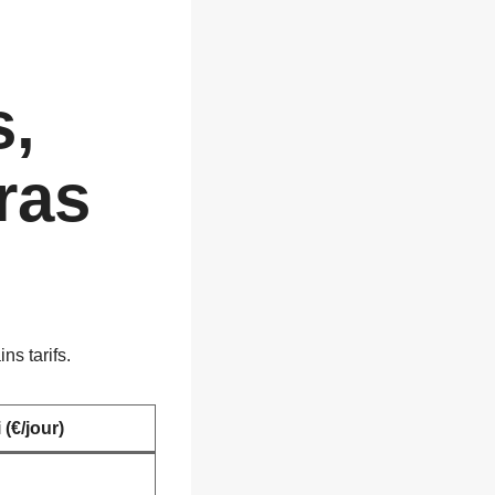
s,
ras
ns tarifs.
 (€/jour)