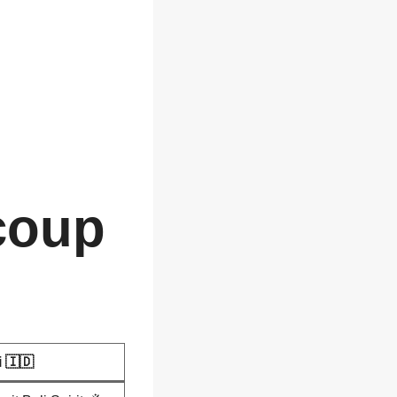
 coup
i 🇮🇩