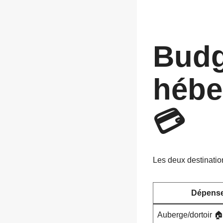
Budg
hébe
💳
Les deux destination
Dépens
Auberge/dortoir 🏠