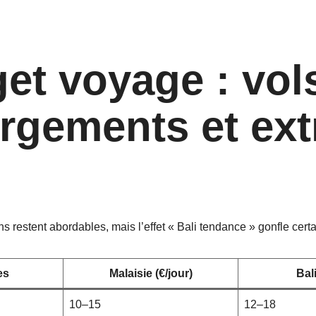
et voyage : vol
rgements et ext
s restent abordables, mais l’effet « Bali tendance » gonfle certai
es
Malaisie (€/jour)
Bali
10–15
12–18