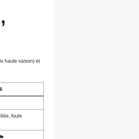
,
x haute saison) et
i
llée, foule
️