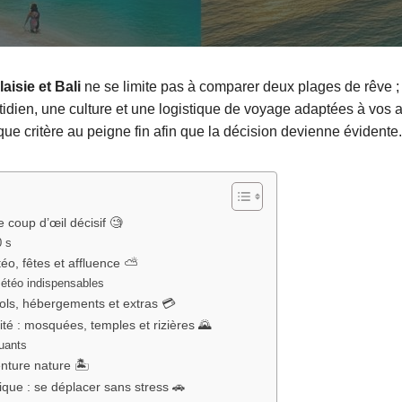
aisie et Bali
ne se limite pas à comparer deux plages de rêve ; i
idien, une culture et une logistique de voyage adaptées à vos at
e critère au peigne fin afin que la décision devienne évidente.
le coup d’œil décisif 🧐
0 s
téo, fêtes et affluence ⛅
étéo indispensables
ols, hébergements et extras 💳
lité : mosquées, temples et rizières 🌄
uants
enture nature 🏝️
tique : se déplacer sans stress 🚗