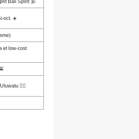
rit Bali Spirit 🕉️
-oct. ☀️
isme)
 et low-cost
🚕
luwatu 🏄‍♂️