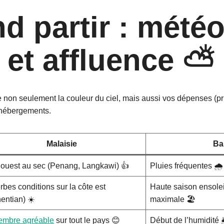
d partir : météo
s et affluence ⛅
 non seulement la couleur du ciel, mais aussi vos dépenses (pri
s hébergements.
Malaisie
Bal
 ouest au sec (Penang, Langkawi) 👍
Pluies fréquentes 🌧️
bes conditions sur la côte est
Haute saison ensolei
entian) ☀️
maximale 🏖️
embre agréable
sur tout le pays 😊
Début de l’humidité 