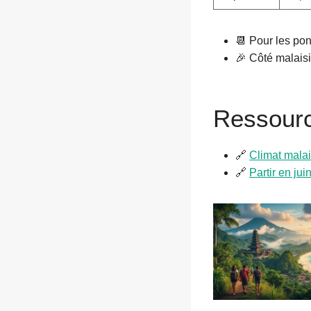
📆 Pour les po
🎉 Côté malaisi
Ressourc
🔗
Climat malai
🔗
Partir en jui