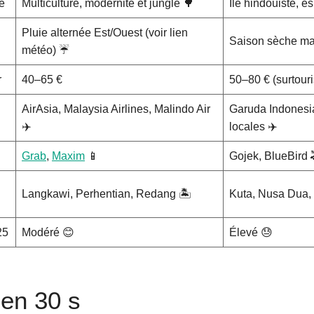
e
Multiculture, modernité et jungle 🌳
Île hindouiste, esp
Pluie alternée Est/Ouest (voir lien
Saison sèche mai
météo) ☔
r
40–65 €
50–80 € (surtour
AirAsia, Malaysia Airlines, Malindo Air
Garuda Indonesia
✈️
locales ✈️
Grab
,
Maxim
📱
Gojek, BlueBird 
Langkawi, Perhentian, Redang 🏝️
Kuta, Nusa Dua, U
25
Modéré 😊
Élevé 😓
 en 30 s