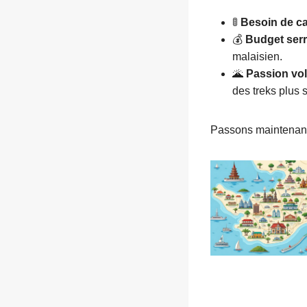
🚦
Besoin de c
💰
Budget serr
malaisien.
🌋
Passion vo
des treks plus
Passons maintenant 