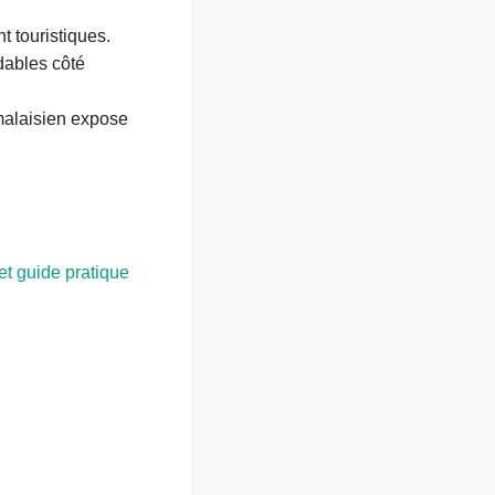
 touristiques.
dables côté
malaisien expose
et guide pratique