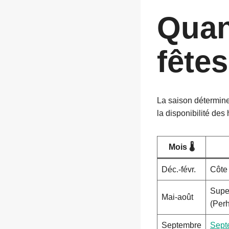
Quan
fête
La saison détermine
la disponibilité de
Mois 🌡️
Déc.-févr.
Côte
Super
Mai-août
(Perh
Septembre
Sept