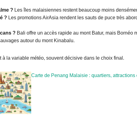
alme ?
Les îles malaisiennes restent beaucoup moins densément
é ?
Les promotions AirAsia rendent les sauts de puce très abor
lcans ?
Bali offre un accès rapide au mont Batur, mais Bornéo 
 sauvages autour du mont Kinabalu.
à la variable météo, souvent décisive dans le choix final.
Carte de Penang Malaisie : quartiers, attractions 