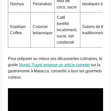
noix de
Nyonya
Peranakan
boutiques local
coco, sucre
Café
torréfié
Kopitiam
Colonial
Salons de thé
localement,
Coffee
britannique
traditionnels
sucre, lait
condensé
Pour préparer au mieux vos découvertes culinaires, le
guide
Momiji Travel propose un article complet
sur la
gastronomie à Malacca, conseillé à tous les gourmets
curieux.