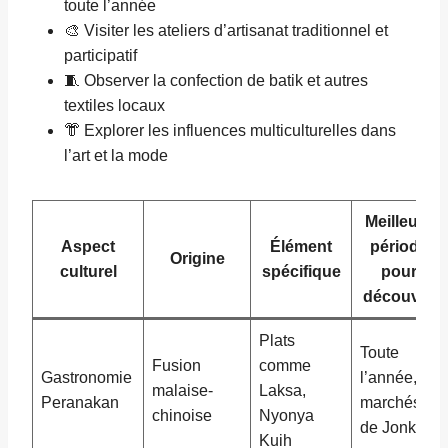
toute l’année
🎨 Visiter les ateliers d’artisanat traditionnel et
participatif
🧵 Observer la confection de batik et autres
textiles locaux
👘 Explorer les influences multiculturelles dans
l’art et la mode
Meilleure
Aspect
Élément
période
Origine
culturel
spécifique
pour
découvrir
Plats
Toute
Fusion
comme
Gastronomie
l’année,
malaise-
Laksa,
Peranakan
marchés
chinoise
Nyonya
de Jonker
Kuih