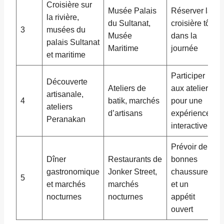
Croisière sur
Musée Palais
Réserver la
la rivière,
du Sultanat,
croisière tôt
3
musées du
Musée
dans la
palais Sultanat
Maritime
journée
et maritime
Participer
Découverte
Ateliers de
aux ateliers
artisanale,
4
batik, marchés
pour une
ateliers
d’artisans
expérience
Peranakan
interactive
Prévoir de
Dîner
Restaurants de
bonnes
gastronomique
Jonker Street,
chaussures
5
et marchés
marchés
et un
nocturnes
nocturnes
appétit
ouvert