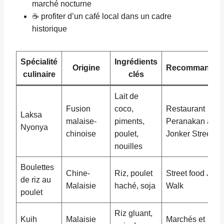
marché nocturne
☕ profiter d’un café local dans un cadre
historique
Spécialité
Ingrédients
Origine
Recommandati
culinaire
clés
Lait de
Fusion
coco,
Restaurant
Laksa
malaise-
piments,
Peranakan à
Nyonya
chinoise
poulet,
Jonker Street
nouilles
Boulettes
Chine-
Riz, poulet
Street food Jonk
de riz au
Malaisie
haché, soja
Walk
poulet
Riz gluant,
Kuih
Malaisie
Marchés et