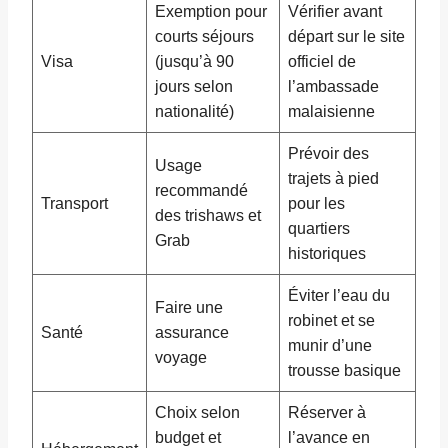
Exemption pour
Vérifier avant
courts séjours
départ sur le site
Visa
(jusqu’à 90
officiel de
jours selon
l’ambassade
nationalité)
malaisienne
Prévoir des
Usage
trajets à pied
recommandé
Transport
pour les
des trishaws et
quartiers
Grab
historiques
Éviter l’eau du
Faire une
robinet et se
Santé
assurance
munir d’une
voyage
trousse basique
Choix selon
Réserver à
budget et
l’avance en