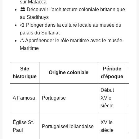
sur Malacca
🏛 Découvrir l’architecture coloniale britannique
au Stadthuys
🎨 Plonger dans la culture locale au musée du
palais du Sultanat
⚓ Appréhender le rôle maritime avec le musée
Maritime
Site
Période
Cara
Origine coloniale
historique
d’époque
p
Début
Porte
A Famosa
Portugaise
XVIe
plus
siècle
d’As
Ruin
Église St.
XVIIe
Portugaise/Hollandaise
pano
Paul
siècle
ville