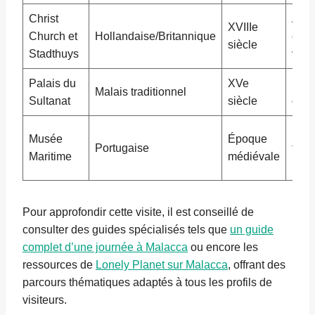
Christ
Arch
XVIIIe
Church et
Hollandaise/Britannique
colo
siècle
Stadthuys
vif
Palais du
XVe
Reco
Malais traditionnel
Sultanat
siècle
du p
Répl
Musée
Époque
Portugaise
freg
Maritime
médiévale
port
Pour approfondir cette visite, il est conseillé de
consulter des guides spécialisés tels que
un guide
complet d’une journée à Malacca
ou encore les
ressources de
Lonely Planet sur Malacca
, offrant des
parcours thématiques adaptés à tous les profils de
visiteurs.