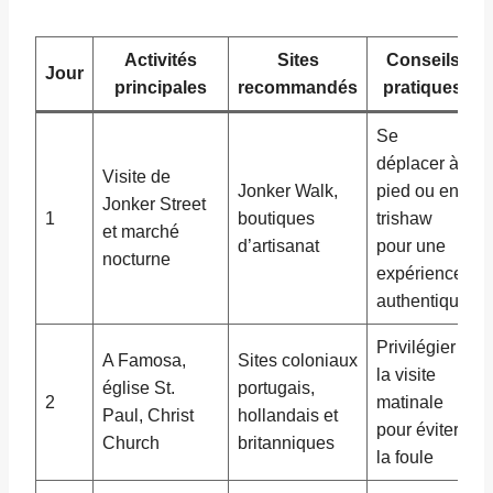
Activités
Sites
Conseils
Jour
principales
recommandés
pratiques
Se
déplacer à
Visite de
Jonker Walk,
pied ou en
Jonker Street
1
boutiques
trishaw
et marché
d’artisanat
pour une
nocturne
expérience
authentique
Privilégier
A Famosa,
Sites coloniaux
la visite
église St.
portugais,
2
matinale
Paul, Christ
hollandais et
pour éviter
Church
britanniques
la foule