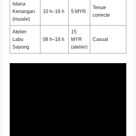
Istana
Tenue
Kenangan
10 h–16 h
5 MYR
correcte
(musée)
Atelier
15
Labu
08 h–18 h
MYR
Casual
Sayong
(atelier)