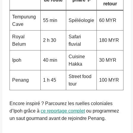
retour
Tempurung
55 min
Spéléologie
60 MYR
Cave
Royal
Safari
2 h 30
180 MYR
Belum
fluvial
Cuisine
Ipoh
40 min
30 MYR
Hakka
Street food
Penang
1 h 45
100 MYR
tour
Encore inspiré ? Parcourez les ruelles coloniales
d’Ipoh grâce à
ce reportage complet
ou programmez
un saut gourmand avant de rejoindre Penang.