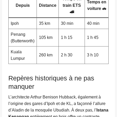
Temps en
Depuis
Distance
train ETS
voiture 🚗
🚄
Ipoh
35 km
30 min
40 min
Penang
105 km
1 h 15
1 h 45
(Butterworth)
Kuala
260 km
2 h 30
3 h 10
Lumpur
Repères historiques à ne pas
manquer
L’architecte Arthur Benison Hubback, également à
l’origine des gares d’Ipoh et de KL, a façonné l’allure
d’Aladin de la mosquée Ubudiah. À deux pas, l’
Istana
Kenangan
entièrement en bois offre un contraste