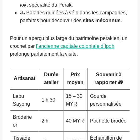
tok
, spécialité du Perak.
🚴 Balades guidées à vélo dans les campagnes,
parfaites pour découvrir des
sites méconnus
.
Pour un aperçu plus large du patrimoine perakien, un
crochet par
l’ancienne capitale coloniale d’Ipoh
prolonge parfaitement la visite.
Durée
Prix
Souvenir à
Artisanat
atelier
moyen
rapporter 🎁
Labu
15 – 30
Gourde
1 h 30
Sayong
MYR
personnalisée
Broderie
2 h
40 MYR
Pochette brodée
or
Tissage
Échantillon de