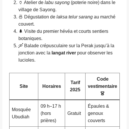
🏺 Atelier de
labu sayong
(poterie noire) dans le
village de Sayong.
🍜 Dégustation de
laksa telur sarang
au marché
couvert.
🌲 Visite du premier hévéa et courts sentiers
botaniques.
🛶 Balade crépusculaire sur la Perak jusqu’à la
jonction avec la
langat river
pour observer les
lucioles.
Code
Tarif
Site
Horaires
vestimentaire
2025
👗
09 h–17 h
Épaules &
Mosquée
(hors
Gratuit
genoux
Ubudiah
prières)
couverts