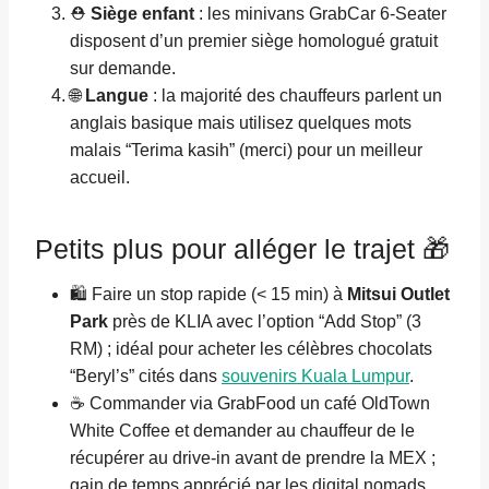
⛑️
Siège enfant
: les minivans GrabCar 6-Seater
disposent d’un premier siège homologué gratuit
sur demande.
🌐
Langue
: la majorité des chauffeurs parlent un
anglais basique mais utilisez quelques mots
malais “Terima kasih” (merci) pour un meilleur
accueil.
Petits plus pour alléger le trajet 🎁
🛍️ Faire un stop rapide (< 15 min) à
Mitsui Outlet
Park
près de KLIA avec l’option “Add Stop” (3
RM) ; idéal pour acheter les célèbres chocolats
“Beryl’s” cités dans
souvenirs Kuala Lumpur
.
☕ Commander via GrabFood un café OldTown
White Coffee et demander au chauffeur de le
récupérer au drive-in avant de prendre la MEX ;
gain de temps apprécié par les digital nomads.