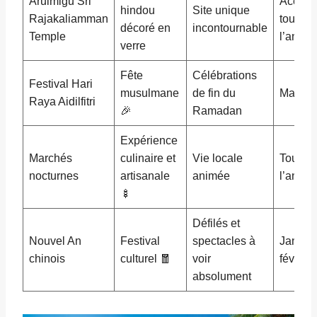
Arulmigu Sri
Access
hindou
Site unique
Rajakaliamman
toute
décoré en
incontournable
Temple
l’année
verre
Fête
Célébrations
Festival Hari
musulmane
de fin du
Mai-jui
Raya Aidilfitri
🎉
Ramadan
Expérience
Marchés
culinaire et
Vie locale
Toute
nocturnes
artisanale
animée
l’année
🍢
Défilés et
Nouvel An
Festival
spectacles à
Janvier
chinois
culturel 🧧
voir
février
absolument