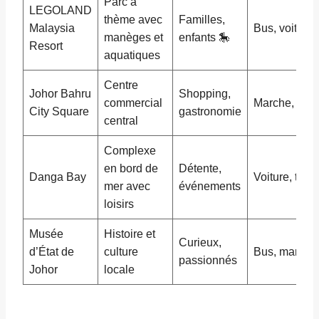
Parc à
LEGOLAND
thème avec
Familles,
Malaysia
Bus, voiture
manèges et
enfants 🎠
Resort
aquatiques
Centre
Johor Bahru
Shopping,
commercial
Marche, Gra
City Square
gastronomie
central
Complexe
en bord de
Détente,
Danga Bay
Voiture, taxi
mer avec
événements
loisirs
Musée
Histoire et
Curieux,
d’État de
culture
Bus, marche
passionnés
Johor
locale