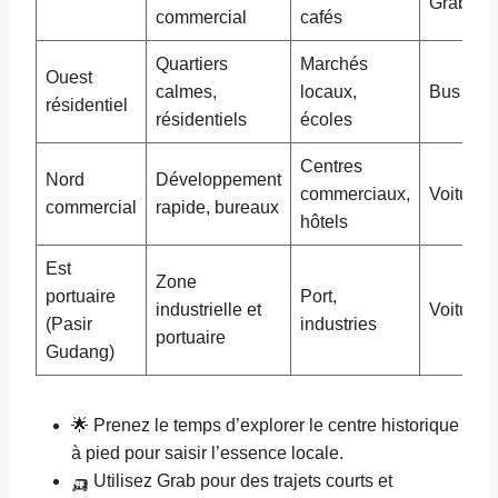
Grab
commercial
cafés
Quartiers
Marchés
Ouest
calmes,
locaux,
Bus loca
résidentiel
résidentiels
écoles
Centres
Nord
Développement
commerciaux,
Voiture, 
commercial
rapide, bureaux
hôtels
Est
Zone
portuaire
Port,
industrielle et
Voiture, 
(Pasir
industries
portuaire
Gudang)
🌟 Prenez le temps d’explorer le centre historique
à pied pour saisir l’essence locale.
🛺 Utilisez Grab pour des trajets courts et