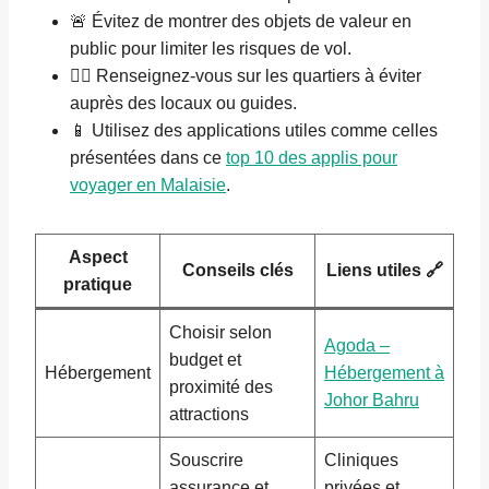
🚨 Évitez de montrer des objets de valeur en
public pour limiter les risques de vol.
👮‍♂️ Renseignez-vous sur les quartiers à éviter
auprès des locaux ou guides.
📱 Utilisez des applications utiles comme celles
présentées dans ce
top 10 des applis pour
voyager en Malaisie
.
Aspect
Conseils clés
Liens utiles 🔗
pratique
Choisir selon
Agoda –
budget et
Hébergement
Hébergement à
proximité des
Johor Bahru
attractions
Souscrire
Cliniques
assurance et
privées et