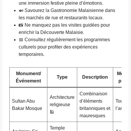
une immersion festive pleine d’émotions.
🍛 Savourez la Gastronomie Malaisienne dans
les marchés de rue et restaurants locaux.
📸 Ne manquez pas les visites guidées pour
enrichir la Découverte Malaisie.
📅 Consultez régulièrement les programmes
culturels pour profiter des expériences
temporaires.
Monument/
Meille
Type
Description
Événement
pério
Combinaison
Architecture
Sultan Abu
d’éléments
Toute
religieuse
Bakar Mosque
britanniques et
l’année
🕌
mauresques
Temple