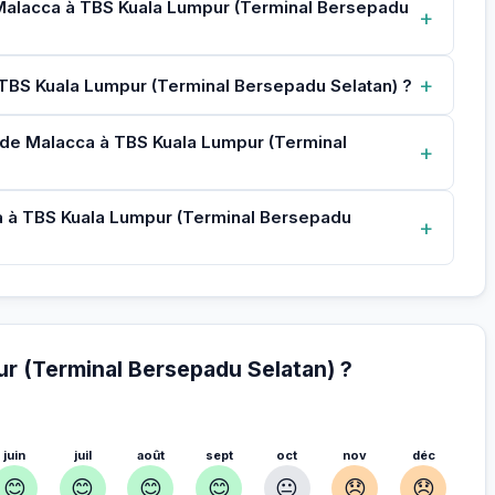
 Malacca à TBS Kuala Lumpur (Terminal Bersepadu
+
+
 à TBS Kuala Lumpur (Terminal Bersepadu Selatan) ?
t de Malacca à TBS Kuala Lumpur (Terminal
+
a à TBS Kuala Lumpur (Terminal Bersepadu
+
ur (Terminal Bersepadu Selatan) ?
juin
juil
août
sept
oct
nov
déc
😊
😊
😊
😊
😐
😞
😞