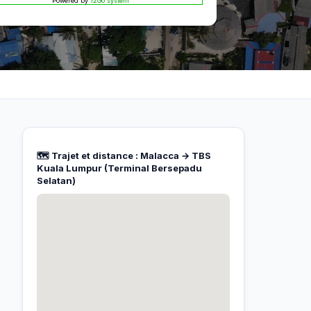
Powered by
12Go system
🗺️ Trajet et distance : Malacca → TBS
Kuala Lumpur (Terminal Bersepadu
Selatan)