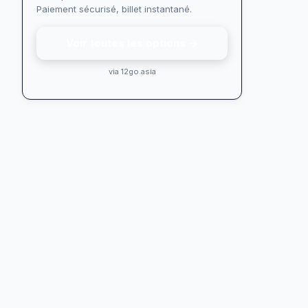
Paiement sécurisé, billet instantané.
Voir toutes les options →
via 12go.asia