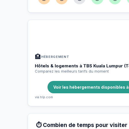
À TBS Kuala Lumpur (Terminal Ber
📍
Hébergement, activités et bons plans sélectio
🏨
HÉBERGEMENT
Hôtels & logements à TBS Kuala Lumpur (T
Comparez les meilleurs tarifs du moment
Voir les hébergements disponibles 
via trip.com
⏱️ Combien de temps pour visite