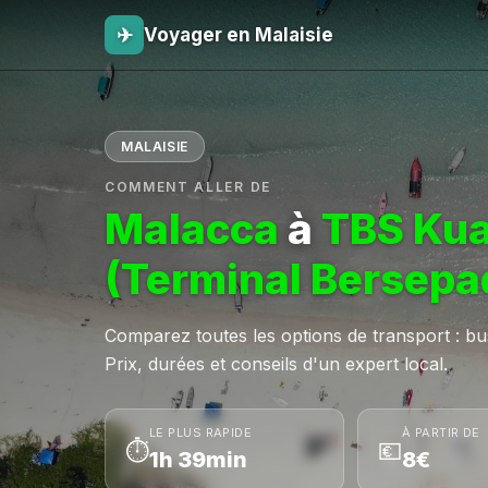
✈
Voyager en Malaisie
MALAISIE
COMMENT ALLER DE
Malacca
à
TBS Kua
(Terminal Bersepa
Comparez toutes les options de transport : bus,
Prix, durées et conseils d'un expert local.
LE PLUS RAPIDE
À PARTIR DE
⏱
💶
1h 39min
8€