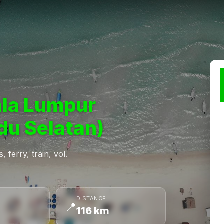
la Lumpur
du Selatan)
 ferry, train, vol.
DISTANCE
📍
116 km