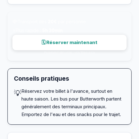
💸
Transport dès
20€
par personne
⚡
Plus rapide :
5h 30min
🗓 Réserver maintenant
Paiement sécurisé · via 12go.asia
Conseils pratiques
Réservez votre billet à l'avance, surtout en
💡
haute saison. Les bus pour Butterworth partent
généralement des terminaux principaux.
Emportez de l'eau et des snacks pour le trajet.