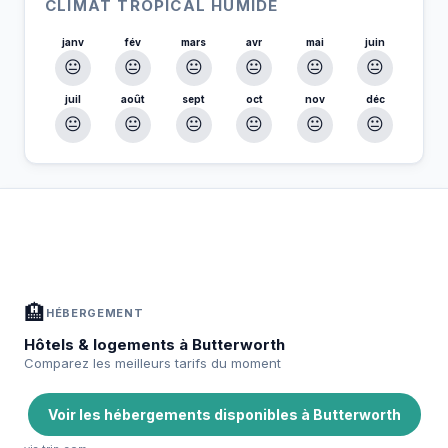
CLIMAT TROPICAL HUMIDE
janv
fév
mars
avr
mai
juin
😐
😐
😐
😐
😐
😐
juil
août
sept
oct
nov
déc
😐
😐
😐
😐
😐
😐
À Butterworth — Planifiez votre séjour
📍
Hébergement, activités et bons plans sélectionnés pour vous
🏨
HÉBERGEMENT
Hôtels & logements à Butterworth
Comparez les meilleurs tarifs du moment
Voir les hébergements disponibles à Butterworth