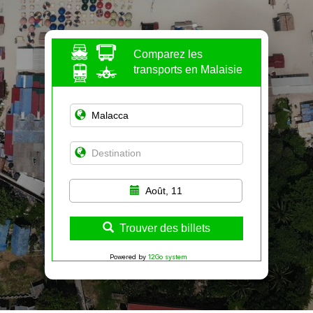
Comparez les
transports en Malaisie
Août, 11
Trouver des billets
Powered by
12Go system