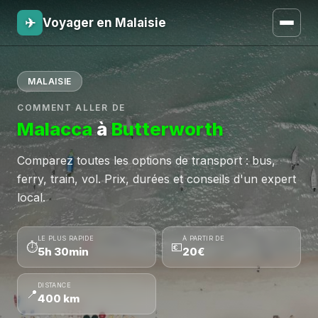
✈
Voyager en Malaisie
MALAISIE
COMMENT ALLER DE
Malacca
à
Butterworth
Comparez toutes les options de transport : bus,
ferry, train, vol. Prix, durées et conseils d'un expert
local.
LE PLUS RAPIDE
À PARTIR DE
⏱
💶
5h 30min
20€
DISTANCE
📍
400 km