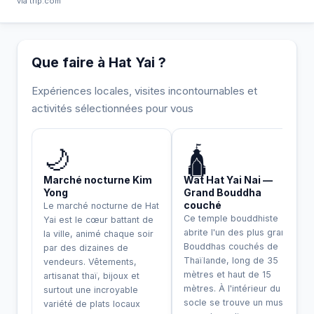
via trip.com
Que faire à Hat Yai ?
Expériences locales, visites incontournables et
activités sélectionnées pour vous
INCONTOURNABLE
🌙
🛕
Marché nocturne Kim
Wat Hat Yai Nai —
Yong
Grand Bouddha
couché
Le marché nocturne de Hat
Ce temple bouddhiste
Yai est le cœur battant de
abrite l'un des plus grands
la ville, animé chaque soir
Bouddhas couchés de
par des dizaines de
Thaïlande, long de 35
vendeurs. Vêtements,
mètres et haut de 15
artisanat thaï, bijoux et
mètres. À l'intérieur du
surtout une incroyable
socle se trouve un musée
variété de plats locaux