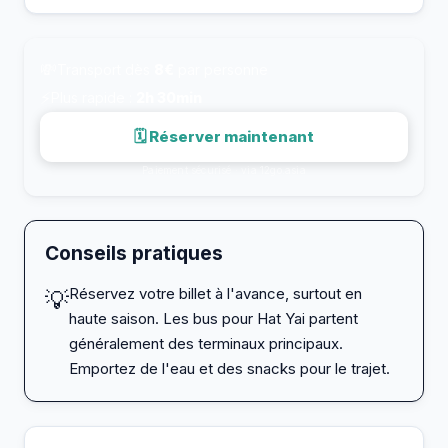
💸
Transport dès
8€
par personne
⚡
Plus rapide :
2h 30min
🗓 Réserver maintenant
Paiement sécurisé · via 12go.asia
Conseils pratiques
Réservez votre billet à l'avance, surtout en
💡
haute saison. Les bus pour Hat Yai partent
généralement des terminaux principaux.
Emportez de l'eau et des snacks pour le trajet.