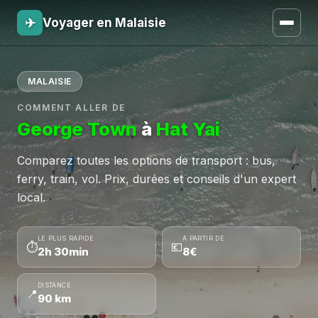
✈
Voyager en Malaisie
MALAISIE
COMMENT ALLER DE
George Town
à
Hat Yai
Comparez toutes les options de transport : bus,
ferry, train, vol. Prix, durées et conseils d'un expert
local.
LE PLUS RAPIDE
À PARTIR DE
⏱
💶
2h 30min
8€
DISTANCE
📍
90 km