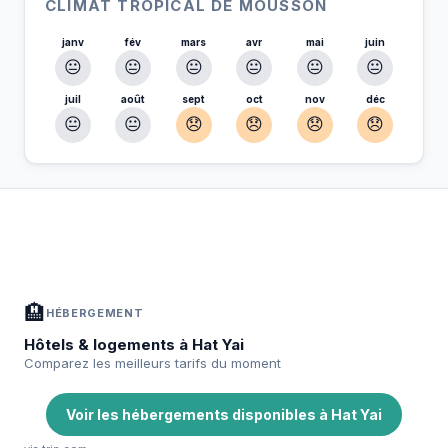
CLIMAT TROPICAL DE MOUSSON
janv
fév
mars
avr
mai
juin
😐
😐
😐
😐
😐
😐
juil
août
sept
oct
nov
déc
😐
😐
😞
😞
😞
😞
À Hat Yai — Planifiez votre séjour
📍
Hébergement, activités et bons plans sélectionnés pour vous
🏨
HÉBERGEMENT
Hôtels & logements à Hat Yai
Comparez les meilleurs tarifs du moment
Voir les hébergements disponibles à Hat Yai