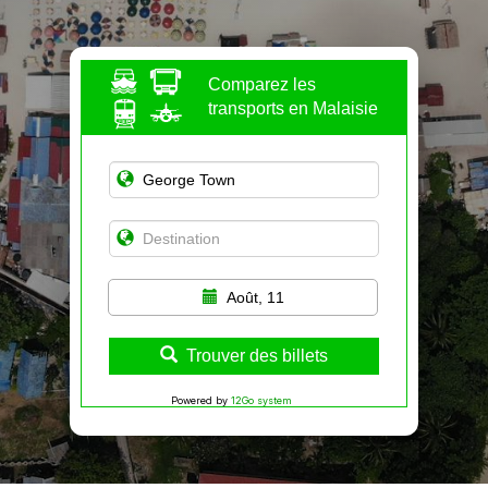
Comparez les
transports en Malaisie
Août, 11
Trouver des billets
Powered by
12Go system