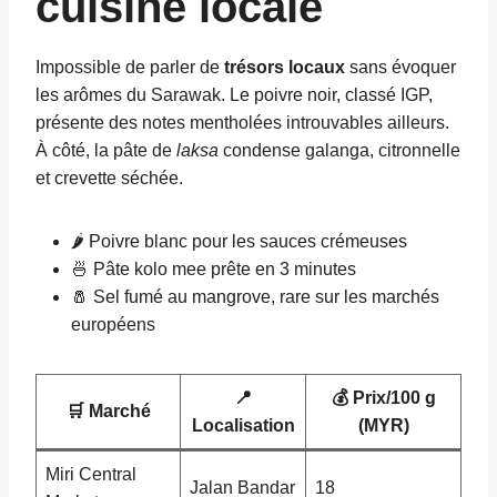
cuisine locale
Impossible de parler de
trésors locaux
sans évoquer
les arômes du Sarawak. Le poivre noir, classé IGP,
présente des notes mentholées introuvables ailleurs.
À côté, la pâte de
laksa
condense galanga, citronnelle
et crevette séchée.
🌶️ Poivre blanc pour les sauces crémeuses
🍜 Pâte kolo mee prête en 3 minutes
🧂 Sel fumé au mangrove, rare sur les marchés
européens
📍
💰 Prix/100 g
🛒 Marché
Localisation
(MYR)
Miri Central
Jalan Bandar
18