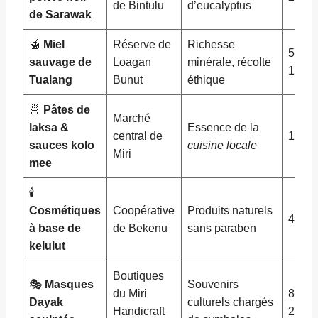
de Bintulu
d’eucalyptus
de Sarawak
🍯
Miel
Réserve de
Richesse
55 –
sauvage de
Loagan
minérale, récolte
110
Tualang
Bunut
éthique
🍜
Pâtes de
Marché
laksa &
Essence de la
central de
12 – 
sauces kolo
cuisine locale
Miri
mee
🕯️
Cosmétiques
Coopérative
Produits naturels
40 – 
à base de
de Bekenu
sans paraben
kelulut
Boutiques
🎭
Masques
Souvenirs
du Miri
80 –
Dayak
culturels chargés
Handicraft
220