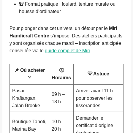
🎒 Format pratique : foulard, tenture murale ou
housse d’ordinateur
Pour plonger dans cet univers, un détour par le
Miri
Handicraft Centre
s’impose. Des ateliers participatifs
y sont organisés chaque mardi – inscription anticipée
conseillée via le
guide complet de Miri
.
📌 Où acheter
🕒
💡 Astuce
?
Horaires
Pasar
Arriver avant 11 h
09 h –
Kraftangan,
pour observer les
18 h
Jalan Brooke
tisserandes
Demander le
Boutique Tanoti,
10 h –
certificat d’origine
Marina Bay
20 h
écologique