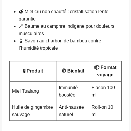
🍯 Miel cru non chauffé : cristallisation lente
garantie
🪄 Baume au camphre indigène pour douleurs
musculaires
🧴 Savon au charbon de bambou contre
l’humidité tropicale
📦 Format
🧪 Produit
🥼 Bienfait
voyage
Immunité
Flacon 100
Miel Tualang
boostée
ml
Huile de gingembre
Anti-nausée
Roll-on 10
sauvage
naturel
ml