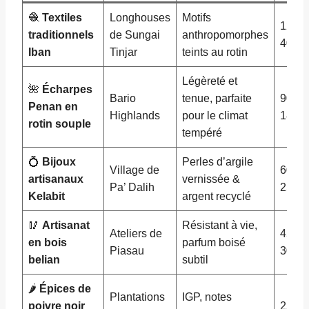
🧶
Textiles
Longhouses
Motifs
120 –
traditionnels
de Sungai
anthropomorphes
400
Iban
Tinjar
teints au rotin
Légèreté et
🌺
Écharpes
Bario
tenue, parfaite
90 –
Penan en
Highlands
pour le climat
180
rotin souple
tempéré
💍
Bijoux
Perles d’argile
Village de
60 –
artisanaux
vernissée &
Pa’ Dalih
250
Kelabit
argent recyclé
🥢
Artisanat
Résistant à vie,
Ateliers de
45 –
en bois
parfum boisé
Piasau
300
belian
subtil
🌶️
Épices de
Plantations
IGP, notes
poivre noir
25 – 