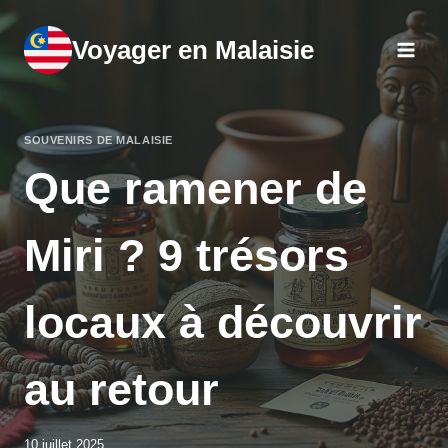
Aller
au
Voyager en Malaisie
contenu
SOUVENIRS DE MALAISIE
Que ramener de
Miri ? 9 trésors
locaux à découvrir
au retour
10 juillet 2025