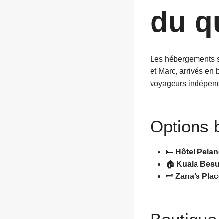
du q
Les hébergements su
et Marc, arrivés en
voyageurs indépend
Options 
🛌
Hôtel Pelan
🏠
Kuala Besu
🗝️
Zana’s Plac