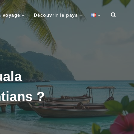
n voyage
Découvrir le pays
uala
tians ?