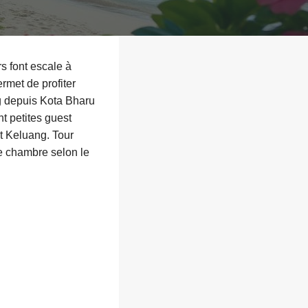
s font escale à
ermet de profiter
ong depuis Kota Bharu
nt petites guest
it Keluang. Tour
ne chambre selon le