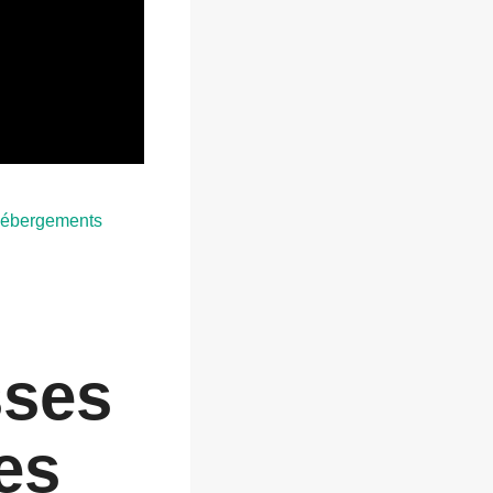
 hébergements
sses
es