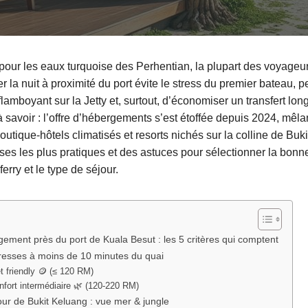
our les eaux turquoise des Perhentian, la plupart des voyageur
r la nuit à proximité du port évite le stress du premier bateau, p
 flamboyant sur la Jetty et, surtout, d’économiser un transfert l
à savoir : l’offre d’hébergements s’est étoffée depuis 2024, mêla
outique-hôtels climatisés et resorts nichés sur la colline de Buk
ses les plus pratiques et des astuces pour sélectionner la bon
ferry et le type de séjour.
gement près du port de Kuala Besut : les 5 critères qui comptent
resses à moins de 10 minutes du quai
t friendly 🪙 (≤ 120 RM)
nfort intermédiaire 🌿 (120-220 RM)
our de Bukit Keluang : vue mer & jungle