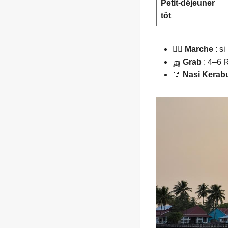
Petit-déjeuner
tôt
🚶‍♂️
Marche
: si
🛺
Grab
: 4–6 RM
🥢
Nasi Kerab