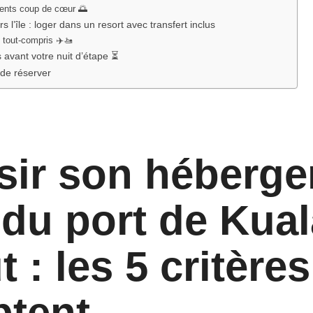
ents coup de cœur 🌅
s l’île : loger dans un resort avec transfert inclus
 tout-compris ✈️🚤
 avant votre nuit d’étape ⏳
de réserver
sir son héberg
 du port de Kual
 : les 5 critères
tent