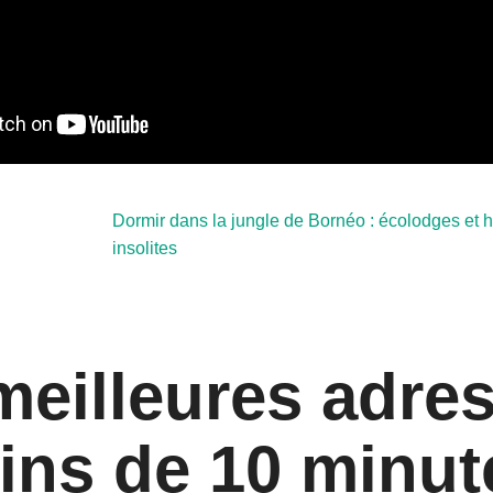
Dormir dans la jungle de Bornéo : écolodges et
insolites
meilleures adre
ins de 10 minut