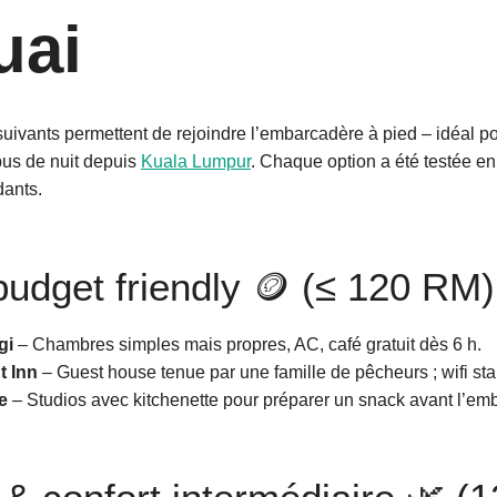
uai
ivants permettent de rejoindre l’embarcadère à pied – idéal pou
 bus de nuit depuis
Kuala Lumpur
. Chaque option a été testée e
ants.
budget friendly 🪙 (≤ 120 RM)
gi
– Chambres simples mais propres, AC, café gratuit dès 6 h.
t Inn
– Guest house tenue par une famille de pêcheurs ; wifi sta
e
– Studios avec kitchenette pour préparer un snack avant l’e