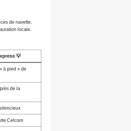
ices de navette,
tauration locale.
xpress 💡
 « à pied » de
uprès de la
silencieux
arte Celcom