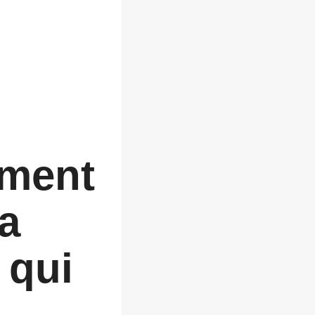
ement
a
 qui