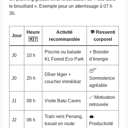
le brouillard ». Exemple pour un atterrissage à 07 h
30.
Heure
Activité
💬 Ressenti
Jour
🇲🇾
recommandée
corporel
Piscine ou balade
⚡ Booster
J0
10 h
KL Forest Eco Park
d’énergie
😴
Dîner léger +
J0
20 h
Somnolence
coucher immédiat
agréable
✅ Motivation
J1
08 h
Visite Batu Caves
retrouvée
Train vers Penang,
💼
J2
06 h
travail en route
Productivité