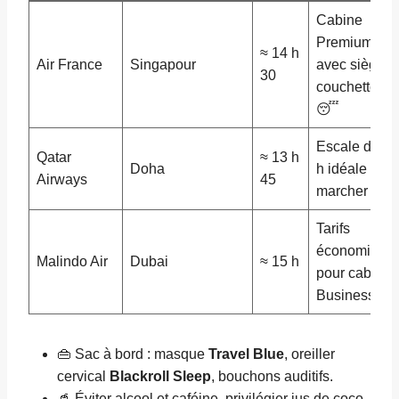
Cabine
Premium
≈ 14 h
Air France
Singapour
avec siège
30
couchette
😴
Escale de 2
Qatar
≈ 13 h
Doha
h idéale pour
Airways
45
marcher 🚶‍♂️
Tarifs
économique
Malindo Air
Dubai
≈ 15 h
pour cabine
Business
👜 Sac à bord : masque
Travel Blue
, oreiller
cervical
Blackroll Sleep
, bouchons auditifs.
🥤 Éviter alcool et caféine, privilégier jus de coco