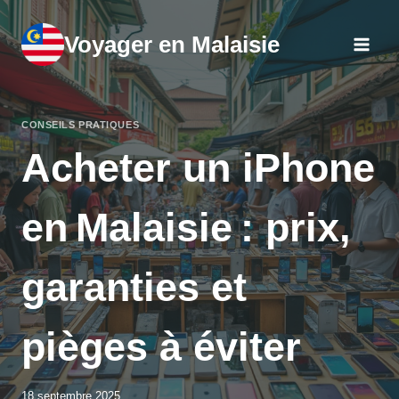
Aller
au
Voyager en Malaisie
contenu
CONSEILS PRATIQUES
Acheter un iPhone
en Malaisie : prix,
garanties et
pièges à éviter
18 septembre 2025