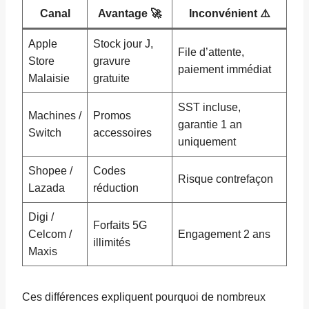
Canal
Avantage 🚀
Inconvénient ⚠️
Apple
Stock jour J,
File d’attente,
Store
gravure
paiement immédiat
Malaisie
gratuite
SST incluse,
Machines /
Promos
garantie 1 an
Switch
accessoires
uniquement
Shopee /
Codes
Risque contrefaçon
Lazada
réduction
Digi /
Forfaits 5G
Celcom /
Engagement 2 ans
illimités
Maxis
Ces différences expliquent pourquoi de nombreux