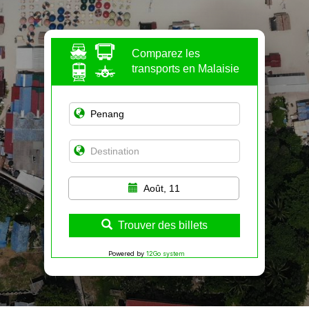
Comparez les
transports en Malaisie
Août, 11
Trouver des billets
Powered by
12Go system