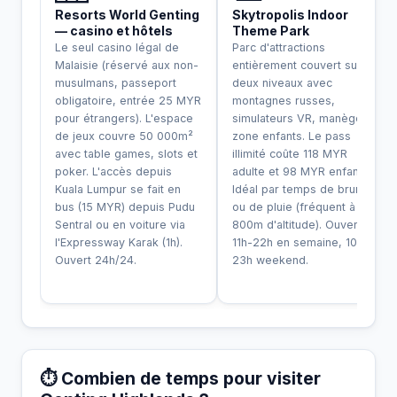
Resorts World Genting
Skytropolis Indoor
— casino et hôtels
Theme Park
Le seul casino légal de
Parc d'attractions
Malaisie (réservé aux non-
entièrement couvert sur
musulmans, passeport
deux niveaux avec
obligatoire, entrée 25 MYR
montagnes russes,
pour étrangers). L'espace
simulateurs VR, manège et
de jeux couvre 50 000m²
zone enfants. Le pass
avec table games, slots et
illimité coûte 118 MYR
poker. L'accès depuis
adulte et 98 MYR enfant.
Kuala Lumpur se fait en
Idéal par temps de brume
bus (15 MYR) depuis Pudu
ou de pluie (fréquent à 1
Sentral ou en voiture via
800m d'altitude). Ouvert
l'Expressway Karak (1h).
11h-22h en semaine, 10h-
Ouvert 24h/24.
23h weekend.
⏱️ Combien de temps pour visiter