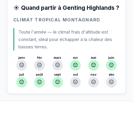
☀️ Quand partir à Genting Highlands ?
CLIMAT TROPICAL MONTAGNARD
Toute l'année — le climat frais d'altitude est
constant, idéal pour échapper à la chaleur des
basses terres.
janv
fév
mars
avr
mai
juin
😐
😐
😐
😊
😊
😊
juil
août
sept
oct
nov
déc
😊
😊
😊
😐
😐
😐
À Genting Highlands — Planifiez votre
📍
séjour
Hébergement, activités et bons plans sélectionnés pour vous