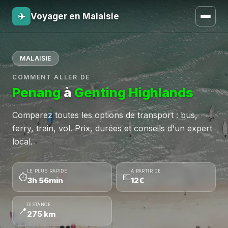
✈
Voyager en Malaisie
MALAISIE
COMMENT ALLER DE
Penang
à
Genting Highlands
Comparez toutes les options de transport : bus,
ferry, train, vol. Prix, durées et conseils d'un expert
local.
LE PLUS RAPIDE
À PARTIR DE
⏱
💶
3h 56min
12€
DISTANCE
📍
275 km