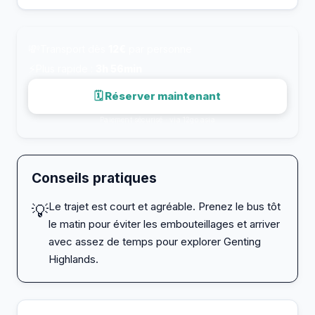
💸
Transport dès
12€
par personne
⚡
Plus rapide :
3h 56min
🗓 Réserver maintenant
Paiement sécurisé · via 12go.asia
Conseils pratiques
Le trajet est court et agréable. Prenez le bus tôt
💡
le matin pour éviter les embouteillages et arriver
avec assez de temps pour explorer Genting
Highlands.