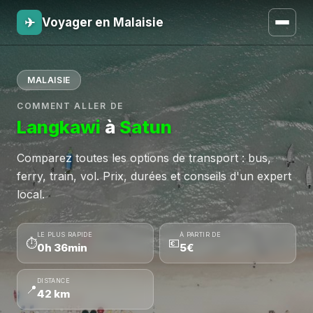
✈
Voyager en Malaisie
MALAISIE
COMMENT ALLER DE
Langkawi
à
Satun
Comparez toutes les options de transport : bus,
ferry, train, vol. Prix, durées et conseils d'un expert
local.
LE PLUS RAPIDE
À PARTIR DE
⏱
💶
0h 36min
5€
DISTANCE
📍
42 km