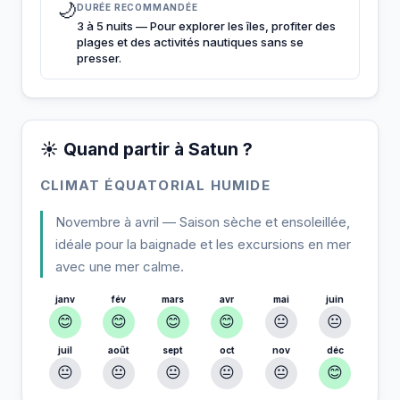
🌙
DURÉE RECOMMANDÉE
3 à 5 nuits — Pour explorer les îles, profiter des
plages et des activités nautiques sans se
presser.
☀️ Quand partir à Satun ?
CLIMAT ÉQUATORIAL HUMIDE
Novembre à avril — Saison sèche et ensoleillée,
idéale pour la baignade et les excursions en mer
avec une mer calme.
janv
fév
mars
avr
mai
juin
😊
😊
😊
😊
😐
😐
juil
août
sept
oct
nov
déc
😐
😐
😐
😐
😐
😊