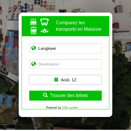
Comparez les
transports en Malaisie
Août, 12
Trouver des billets
Powered by
12Go system