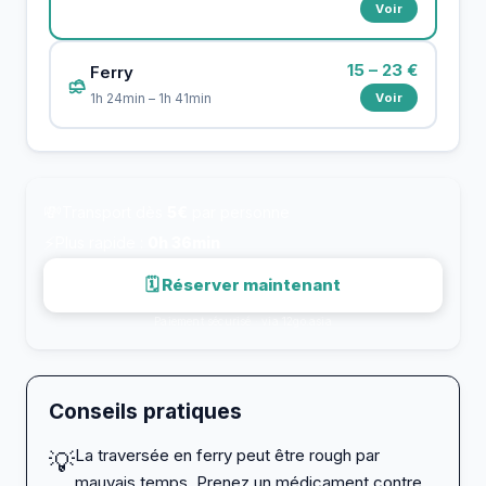
Voir
15 – 23 €
Ferry
Voir
1h 24min – 1h 41min
💸
Transport dès
5€
par personne
⚡
Plus rapide :
0h 36min
🗓 Réserver maintenant
Paiement sécurisé · via 12go.asia
Conseils pratiques
La traversée en ferry peut être rough par
💡
mauvais temps. Prenez un médicament contre