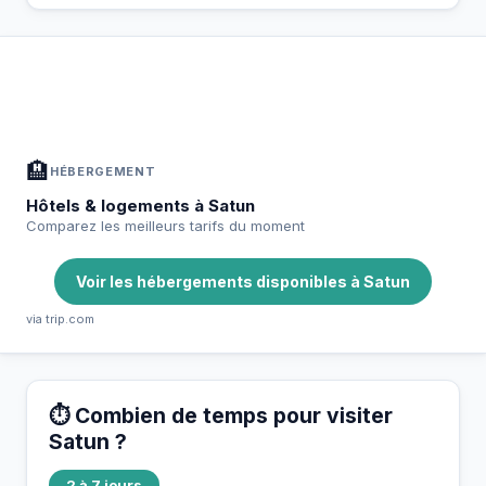
À Satun — Planifiez votre séjour
📍
Hébergement, activités et bons plans sélectionnés pour vous
🏨
HÉBERGEMENT
Hôtels & logements à Satun
Comparez les meilleurs tarifs du moment
Voir les hébergements disponibles à Satun
via trip.com
⏱️ Combien de temps pour visiter
Satun ?
2 à 7 jours