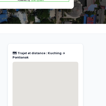
Powered by
12Go system
🗺️ Trajet et distance : Kuching →
Pontianak