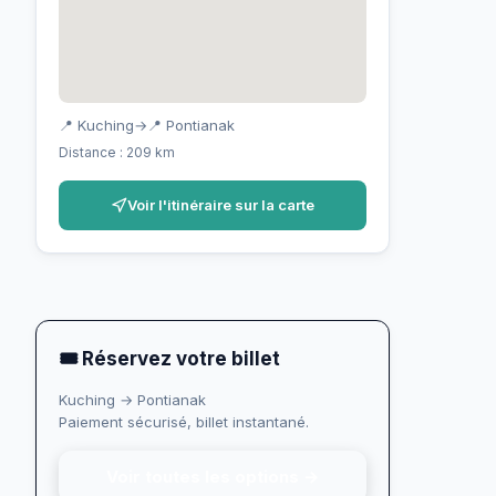
📍 Kuching
→
📍 Pontianak
Distance : 209 km
Voir l'itinéraire sur la carte
🎟 Réservez votre billet
Kuching → Pontianak
Paiement sécurisé, billet instantané.
Voir toutes les options →