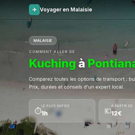
✈
Voyager en Malaisie
MALAISIE
COMMENT ALLER DE
Kuching
à
Pontian
Comparez toutes les options de transport : bus,
Prix, durées et conseils d'un expert local.
LE PLUS RAPIDE
À PARTIR DE
⏱
💶
1h
12€