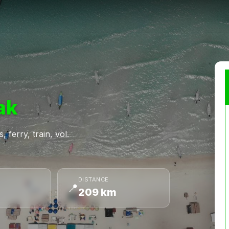
ak
 ferry, train, vol.
DISTANCE
📍
209 km