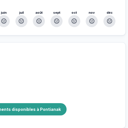
juin
juil
août
sept
oct
nov
déc
😐
😐
😐
😐
😐
😐
😐
our
nnés pour vous
ments disponibles à Pontianak