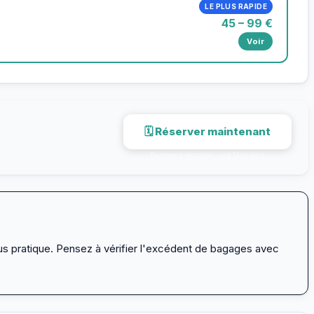
LE PLUS RAPIDE
45 – 99 €
Voir
🗓 Réserver maintenant
Paiement sécurisé · via 12go.asia
plus pratique. Pensez à vérifier l'excédent de bagages avec