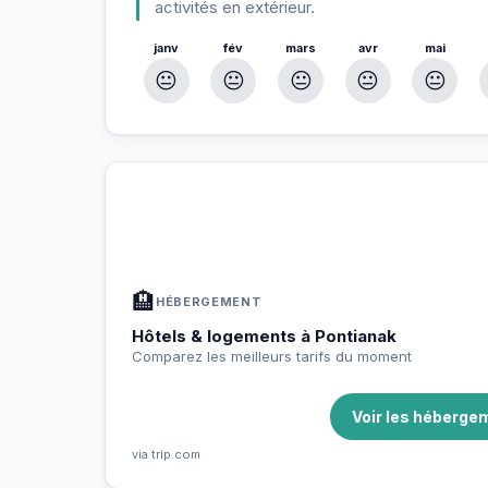
activités en extérieur.
janv
fév
mars
avr
mai
😐
😐
😐
😐
😐
À Pontianak — Planifiez votre séj
📍
Hébergement, activités et bons plans sélectio
🏨
HÉBERGEMENT
Hôtels & logements à Pontianak
Comparez les meilleurs tarifs du moment
Voir les héberge
via trip.com