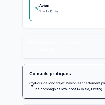
Avion
1h – 1h 12min
💸
Transport dès
12€
par personne
⚡
Plus rapide :
1h
Conseils pratiques
Pour ce long trajet, l'avion est nettement 
💡
les compagnies low-cost (AirAsia, Firefly).