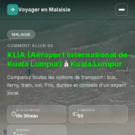
✈
Voyager en Malaisie
MALAISIE
COMMENT ALLER DE
KLIA (Aéroport International de
Kuala Lumpur)
à
Kuala Lumpur
Comparez toutes les options de transport : bus,
ferry, train, vol. Prix, durées et conseils d'un expert
local.
LE PLUS RAPIDE
À PARTIR DE
⏱
💶
0h 30min
5€
DISTANCE
📍