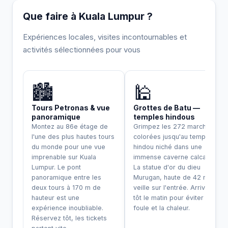
Que faire à Kuala Lumpur ?
Expériences locales, visites incontournables et
activités sélectionnées pour vous
INCONTOURNABLE
🏙️
🕌
Tours Petronas & vue
Grottes de Batu —
panoramique
temples hindous
Montez au 86e étage de
Grimpez les 272 marches
l'une des plus hautes tours
colorées jusqu'au temple
du monde pour une vue
hindou niché dans une
imprenable sur Kuala
immense caverne calcaire.
Lumpur. Le pont
La statue d'or du dieu
panoramique entre les
Murugan, haute de 42 m,
deux tours à 170 m de
veille sur l'entrée. Arrivez
hauteur est une
tôt le matin pour éviter la
expérience inoubliable.
foule et la chaleur.
Réservez tôt, les tickets