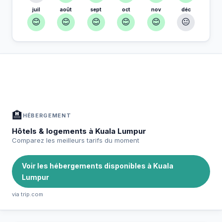
juil
août
sept
oct
nov
déc
😊
😊
😊
😊
😊
😐
À Kuala Lumpur — Planifiez votre séjour
📍
Hébergement, activités et bons plans sélectionnés pour vous
🏨
HÉBERGEMENT
Hôtels & logements à Kuala Lumpur
Comparez les meilleurs tarifs du moment
Voir les hébergements disponibles à Kuala
Lumpur
via trip.com