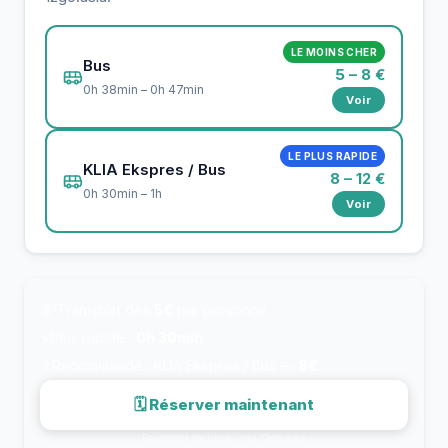
LE MOINS CHER
Bus
5 – 8 €
0h 38min – 0h 47min
Voir
LE PLUS RAPIDE
KLIA Ekspres / Bus
8 – 12 €
0h 30min – 1h
Voir
💸
Transport dès
5€
par personne
⚡
Plus rapide :
0h 30min
⭐
Recommandé : KLIA Ekspres / Bus —
8€
🗓 Réserver maintenant
Paiement sécurisé · via 12go.asia