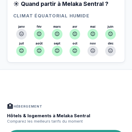
☀️ Quand partir à Melaka Sentral ?
CLIMAT ÉQUATORIAL HUMIDE
janv
fév
mars
avr
mai
juin
😐
😊
😊
😊
😊
😊
juil
août
sept
oct
nov
déc
😊
😊
😊
😊
😐
😐
À Melaka Sentral — Planifiez votre séjour
📍
Hébergement, activités et bons plans sélectionnés pour vous
🏨
HÉBERGEMENT
Hôtels & logements à Melaka Sentral
Comparez les meilleurs tarifs du moment