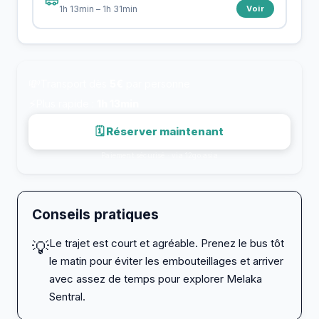
Voir
1h 13min – 1h 31min
💸
Transport dès
5€
par personne
⚡
Plus rapide :
1h 13min
🗓 Réserver maintenant
Paiement sécurisé · via 12go.asia
Conseils pratiques
Le trajet est court et agréable. Prenez le bus tôt
💡
le matin pour éviter les embouteillages et arriver
avec assez de temps pour explorer Melaka
Sentral.