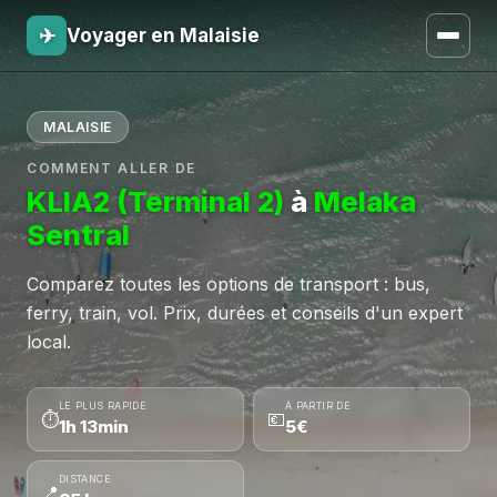
✈
Voyager en Malaisie
MALAISIE
COMMENT ALLER DE
KLIA2 (Terminal 2)
à
Melaka
Sentral
Comparez toutes les options de transport : bus,
ferry, train, vol. Prix, durées et conseils d'un expert
local.
LE PLUS RAPIDE
À PARTIR DE
⏱
💶
1h 13min
5€
DISTANCE
📍