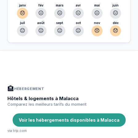
janv
fév
mars
avr
mai
juin
😞
😐
😐
😐
😐
😐
juil
août
sept
oct
nov
déc
😐
😐
😐
😐
😞
😞
À Malacca — Planifiez votre séjour
📍
Hébergement, activités et bons plans sélectionnés pour vous
🏨
HÉBERGEMENT
Hôtels & logements à Malacca
Comparez les meilleurs tarifs du moment
Voir les hébergements disponibles à Malacca
via trip.com