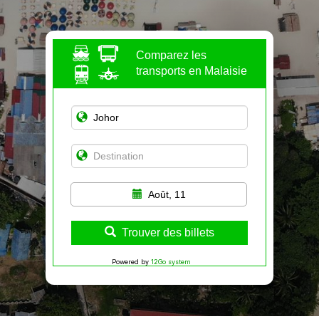
Comparez les
transports en Malaisie
Août, 11
Trouver des billets
Powered by
12Go system