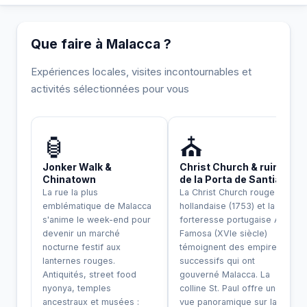
Que faire à Malacca ?
Expériences locales, visites incontournables et
activités sélectionnées pour vous
INCONTOURNABLE
🏮
⛪
Jonker Walk &
Christ Church & ruines
Chinatown
de la Porta de Santiago
La rue la plus
La Christ Church rouge
emblématique de Malacca
hollandaise (1753) et la
s'anime le week-end pour
forteresse portugaise A
devenir un marché
Famosa (XVIe siècle)
nocturne festif aux
témoignent des empires
lanternes rouges.
successifs qui ont
Antiquités, street food
gouverné Malacca. La
nyonya, temples
colline St. Paul offre une
ancestraux et musées :
vue panoramique sur la