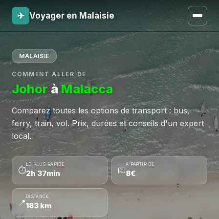
✈
Voyager en Malaisie
MALAISIE
COMMENT ALLER DE
Johor
à
Malacca
Comparez toutes les options de transport : bus,
ferry, train, vol. Prix, durées et conseils d'un expert
local.
LE PLUS RAPIDE
À PARTIR DE
⏱
💶
2h 37min
8€
DISTANCE
📍
183 km