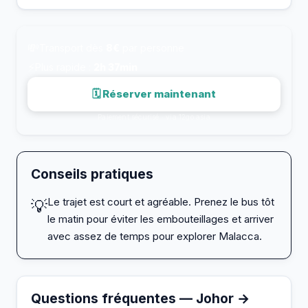
💸
Transport dès
8€
par personne
⚡
Plus rapide :
2h 37min
🗓 Réserver maintenant
Paiement sécurisé · via 12go.asia
Conseils pratiques
Le trajet est court et agréable. Prenez le bus tôt
💡
le matin pour éviter les embouteillages et arriver
avec assez de temps pour explorer Malacca.
Questions fréquentes — Johor →