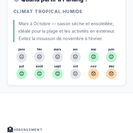
CLIMAT TROPICAL HUMIDE
Mars à Octobre — saison sèche et ensoleillée,
idéale pour la plage et les activités en extérieur.
Évitez la mousson de novembre à février.
janv
fév
mars
avr
mai
juin
😐
😐
😐
😐
😊
😊
juil
août
sept
oct
nov
déc
😊
😊
😊
😐
😞
😞
À Pahang — Planifiez votre séjour
📍
Hébergement, activités et bons plans sélectionnés pour vous
🏨
HÉBERGEMENT