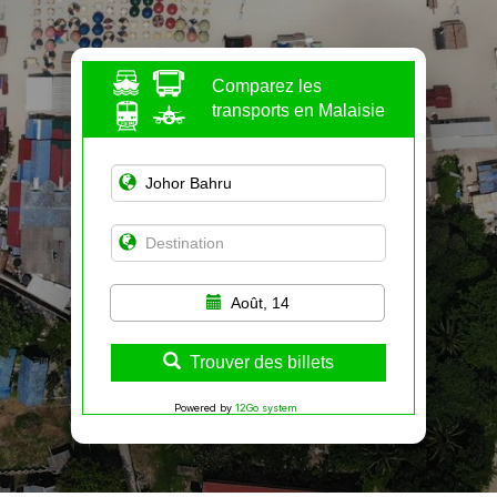
Comparez les
transports en Malaisie
Août, 14
Trouver des billets
Powered by
12Go system