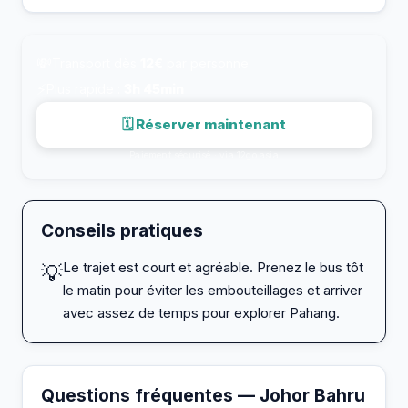
💸
Transport dès
12€
par personne
⚡
Plus rapide :
3h 45min
🗓 Réserver maintenant
Paiement sécurisé · via 12go.asia
Conseils pratiques
Le trajet est court et agréable. Prenez le bus tôt
💡
le matin pour éviter les embouteillages et arriver
avec assez de temps pour explorer Pahang.
Questions fréquentes — Johor Bahru