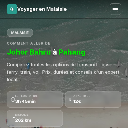
✈
Voyager en Malaisie
MALAISIE
COMMENT ALLER DE
Johor Bahru
à
Pahang
Comparez toutes les options de transport : bus,
ferry, train, vol. Prix, durées et conseils d'un expert
local.
LE PLUS RAPIDE
À PARTIR DE
⏱
💶
3h 45min
12€
DISTANCE
📍
262 km